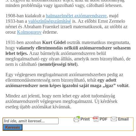
minden problémája vagy igazolható vagy, cáfolható lehessen.
1908-ban kialakult a
halmazelmélet axiómarendszere
, majd
1933-ban a
valószínűségszámításé
is. Az előbbi Ernst Zermelo
német és Abraham Fraenkel izraeli matematikusok, az utóbbi az
orosz
Kolmogorov
érdeme.
1931-ben azonban
Kurt Gödel
osztrák matematikus megmutatta,
hogy
valamely ellentmondás nélküli axiómarendszer sohasem
lehet teljes.
Azaz bármelyik axiómarendszeren belül
megfogalmazható egy olyan állítás, amelyik nem bizonyítható, de
nem is cáfolható (
nemteljességi tétel
).
Egy véglegesen megfogalmazott axiómarendszerben pedig az
ellentmondásmentesség nem bizonyítható, tehát
egy adott
axiómarendszer nem képes igazolni saját maga „igaz” voltát
.
Mindez azt jelenti, hogy nem lehet egy adott tudományág
axiómarendszerét véglegesen megfogalmazni. Új kérdések
esetleg újabb axiómákat kívánnak.
2018-
Keresés
02-
25