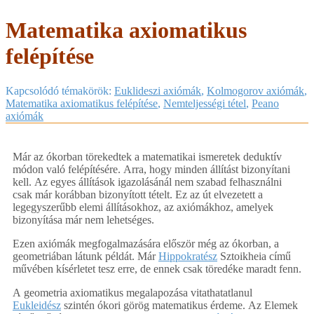
Matematika axiomatikus
felépítése
Kapcsolódó témakörök:
Euklideszi axiómák
,
Kolmogorov axiómák
,
Matematika axiomatikus felépítése
,
Nemteljességi tétel
,
Peano
axiómák
Már az ókorban törekedtek a matematikai ismeretek deduktív
módon való felépítésére. Arra, hogy minden állítást bizonyítani
kell. Az egyes állítások igazolásánál nem szabad felhasználni
csak már korábban bizonyított tételt. Ez az út elvezetett a
legegyszerűbb elemi állításokhoz, az axiómákhoz, amelyek
bizonyítása már nem lehetséges.
Ezen axiómák megfogalmazására először még az ókorban, a
geometriában látunk példát. Már
Hippokratész
Sztoikheia című
művében kísérletet tesz erre, de ennek csak töredéke maradt fenn.
A geometria axiomatikus megalapozása vitathatatlanul
Eukleidész
szintén ókori görög matematikus érdeme. Az Elemek