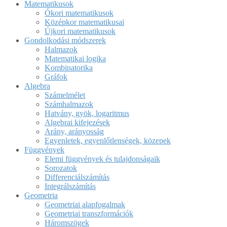
Matematikusok
Ókori matematikusok
Középkor matematikusai
Újkori matematikusok
Gondolkodási módszerek
Halmazok
Matematikai logika
Kombinatorika
Gráfok
Algebra
Számelmélet
Számhalmazok
Hatvány, gyök, logaritmus
Algebrai kifejezések
Arány, arányosság
Egyenletek, egyenlőtlenségek, közepek
Függvények
Elemi függvények és tulajdonságaik
Sorozatok
Differenciálszámítás
Integrálszámítás
Geometria
Geometriai alapfogalmak
Geometriai transzformációk
Háromszögek