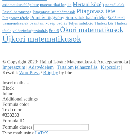
Mértani közép
axiomatikus felépítése
matematikai logika
normál alak
Pitagorasz tétel
Pascal-háromszög
Pitagoraszi számhármasok
Primitív függvény
Sorozatok határértéke
Pitagorasz tétele
Szelő tétel
Számrendszerek
Számtani közép
Szórás
Teljes indukció
Thalész kör
Thalész
Ókori matematikusok
tétele
valószínűségszámítás
Érintő
Újkori matematikusok
© Copyright 2023; Hajnal István: Matematikusok Arcképcsarnoka |
Impresszum
|
Adatvédelem
|
Tartalom felhasználás
|
Kapcsolat
|
Készült:
WordPress
/
Brigsby
by bhe
Insert math as
Block
Inline
Additional settings
Formula color
Text color
#333333
Formula ID
Formula classes
Type math using
LaTeX