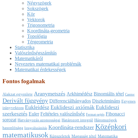
Négyszögek
Sokszögek
Kör
Vektorok
Trigonometria
Koordináta-geometria
Topológia
Térgeometria
Statisztika
Valószínűségszámítás
Matematikáról
Nevezetes matematikai problémák
Matematikai érdekességek
Fontos fogalmak
Aranymetszés
Arkhimédész
Binomiális tétel
Alakzat egyenlete
Cantor
Derivált függvény
Differenciálhányados
Diszkrimináns
Egyenes
Eukleidész
Euklideszi axiómák
Euklideszi
irányvektora
szerkesztés
Euler
Feltételes valószínűség
Fibonacci
Fermat-sejtés
sorozat
Hatványozás azonosságai
Határozott integrál
Háromszögek
Középkori
Koordináta-rendszer
hasonlósága
Integrálszámítás
matematikusok
Kúpszeletek
Magasság tétel
Matematika