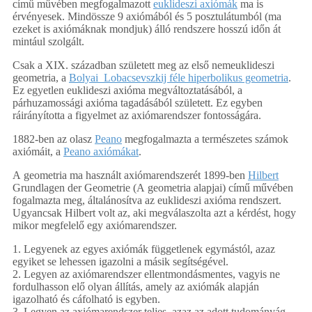
című művében megfogalmazott
euklideszi axiómák
ma is
érvényesek. Mindössze 9 axiómából és 5 posztulátumból (ma
ezeket is axiómáknak mondjuk) álló rendszere hosszú időn át
mintául szolgált.
Csak a XIX. században született meg az első nemeuklideszi
geometria, a
Bolyai_Lobacsevszkij féle hiperbolikus geometria
.
Ez egyetlen euklideszi axióma megváltoztatásából, a
párhuzamossági axióma tagadásából született. Ez egyben
ráirányította a figyelmet az axiómarendszer fontosságára.
1882-ben az olasz
Peano
megfogalmazta a természetes számok
axiómáit, a
Peano axiómákat
.
A geometria ma használt axiómarendszerét 1899-ben
Hilbert
Grundlagen der Geometrie (A geometria alapjai) című művében
fogalmazta meg, általánosítva az euklideszi axióma rendszert.
Ugyancsak Hilbert volt az, aki megválaszolta azt a kérdést, hogy
mikor megfelelő egy axiómarendszer.
1. Legyenek az egyes axiómák függetlenek egymástól, azaz
egyiket se lehessen igazolni a másik segítségével.
2. Legyen az axiómarendszer ellentmondásmentes, vagyis ne
fordulhasson elő olyan állítás, amely az axiómák alapján
igazolható és cáfolható is egyben.
3. Legyen az axiómarendszer teljes, azaz az adott tudományág