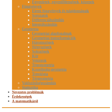
Egyenletek, egyenlőtlenségek, közepek
Függvények
Elemi függvények és tulajdonságaik
Sorozatok
Differenciálszámítás
Integrálszámítás
Geometria
Geometriai alapfogalmak
Geometriai transzformációk
Háromszögek
Négyszögek
Sokszögek
Kör
Vektorok
Trigonometria
Koordináta-geometria
Topológia
Térgeometria
Valószínűségszámítás
Statisztika
Nevezetes problémák
Érdekességek
A matematikáról