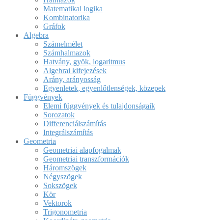
Matematikai logika
Kombinatorika
Gráfok
Algebra
Számelmélet
Számhalmazok
Hatvány, gyök, logaritmus
Algebrai kifejezések
Arány, arányosság
Egyenletek, egyenlőtlenségek, közepek
Függvények
Elemi függvények és tulajdonságaik
Sorozatok
Differenciálszámítás
Integrálszámítás
Geometria
Geometriai alapfogalmak
Geometriai transzformációk
Háromszögek
Négyszögek
Sokszögek
Kör
Vektorok
Trigonometria