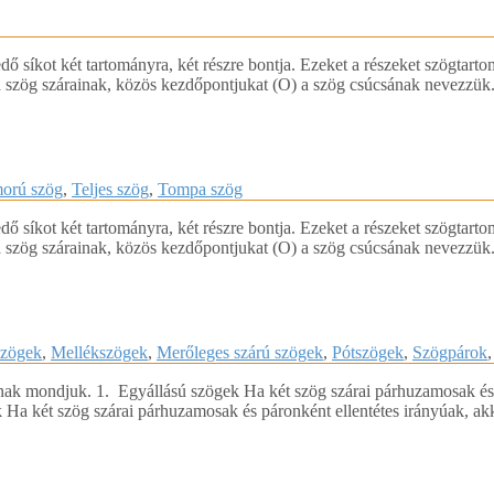
dő síkot két tartományra, két részre bontja. Ezeket a részeket szögtart
 a szög szárainak, közös kezdőpontjukat (O) a szög csúcsának nevezzük
orú szög
,
Teljes szög
,
Tompa szög
dő síkot két tartományra, két részre bontja. Ezeket a részeket szögtart
 a szög szárainak, közös kezdőpontjukat (O) a szög csúcsának nevezzük
szögek
,
Mellékszögek
,
Merőleges szárú szögek
,
Pótszögek
,
Szögpárok
knak mondjuk. 1. Egyállású szögek Ha két szög szárai párhuzamosak é
Ha két szög szárai párhuzamosak és páronként ellentétes irányúak, a