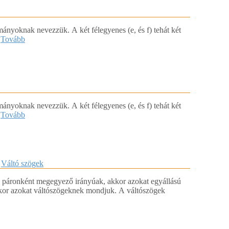
ományoknak nevezzük. A két félegyenes (e, és f) tehát két
.
Tovább
ományoknak nevezzük. A két félegyenes (e, és f) tehát két
.
Tovább
,
Váltó szögek
s páronként megegyező irányúak, akkor azokat egyállású
kkor azokat váltószögeknek mondjuk. A váltószögek