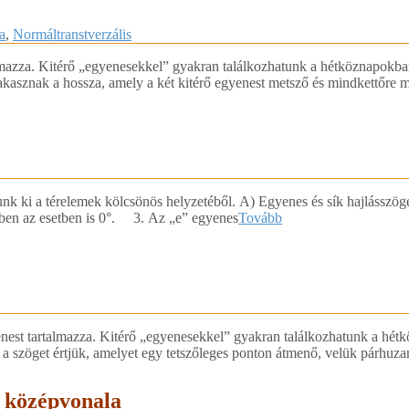
a
,
Normáltranstverzális
lmazza. Kitérő „egyenesekkel” gyakran találkozhatunk a hétköznapokban
zakasznak a hossza, amely a két kitérő egyenest metsző és mindkettőre 
junk ki a térelemek kölcsönös helyzetéből. A) Egyenes és sík hajlásszö
bben az esetben is 0°. 3. Az „e” egyenes
Tovább
enest tartalmazza. Kitérő „egyenesekkel” gyakran találkozhatunk a hét
 azt a szöget értjük, amelyet egy tetszőleges ponton átmenő, velük p
g középvonala