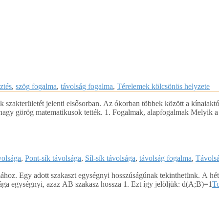
ztés
,
szög fogalma
,
távolság fogalma
,
Térelemek kölcsönös helyzete
zakterületét jelenti elsősorban. Az ókorban többek között a kínaiaktól
 nagy görög matematikusok tették. 1. Fogalmak, alapfogalmak Melyik a
volsága
,
Pont-sík távolsága
,
Síl-sík távolsága
,
távolság fogalma
,
Távolsá
ához. Egy adott szakaszt egységnyi hosszúságúnak tekinthetünk. A hétk
sága egységnyi, azaz AB szakasz hossza 1. Ezt így jelöljük: d(A;B)=1
T