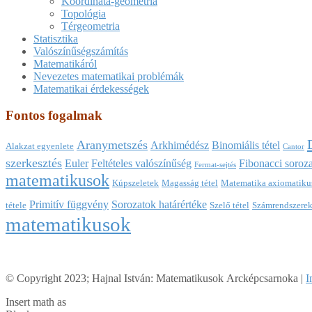
Koordináta-geometria
Topológia
Térgeometria
Statisztika
Valószínűségszámítás
Matematikáról
Nevezetes matematikai problémák
Matematikai érdekességek
Fontos fogalmak
Aranymetszés
Arkhimédész
Binomiális tétel
Alakzat egyenlete
Cantor
szerkesztés
Euler
Feltételes valószínűség
Fibonacci soroza
Fermat-sejtés
matematikusok
Kúpszeletek
Magasság tétel
Matematika axiomatikus
Primitív függvény
Sorozatok határértéke
tétele
Szelő tétel
Számrendszere
matematikusok
© Copyright 2023; Hajnal István: Matematikusok Arcképcsarnoka |
I
Insert math as