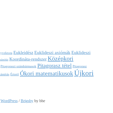
Eukleidész
Euklideszi axiómák
Euklideszi
nyvektora
Középkori
Koordináta-rendszer
számítás
Pitagorasz tétel
Pitagoraszi számhármasok
Pitagorasz
Újkori
Ókori matematikusok
zámítás
Érintő
:
WordPress
/
Brigsby
by bhe