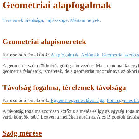
Geometriai alapfogalmak
Térelemek távolsága, hajlásszöge. Mértani helyek.
Geometriai alapismeretek
2018-
Kapcsolódó témakörök:
Alapfogalmak
,
Axiómák
,
Geometriai szerkes
04-
06
A geometria szó a földmérés görög elnevezése. Ma a matematika egyik s
geometria feladatok, ismeretek, de a geometriát tudománnyá az ókori
Távolság fogalma, térelemek távolsága
2018-
Kapcsolódó témakörök:
Egyenes-egyenes távolsága
,
Pont egyenes tá
04-
06
A távolság fogalma szorosan kötődik a mérés és így az egység fogalm
yard, könyök, stb.) Legyen a mellékelt ábrán az A és B pontok távol
Szög mérése