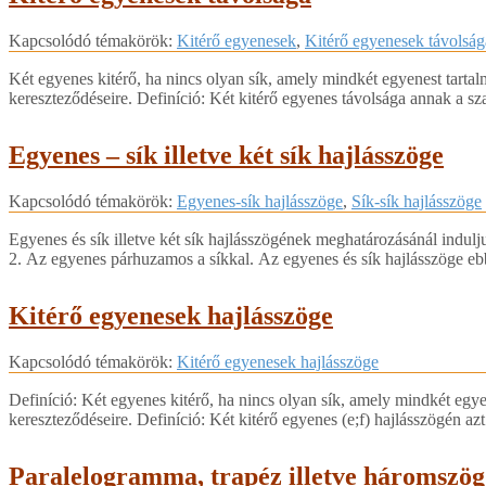
2018-
Kapcsolódó témakörök:
Kitérő egyenesek
,
Kitérő egyenesek távolság
04-
05
Két egyenes kitérő, ha nincs olyan sík, amely mindkét egyenest tarta
kereszteződéseire. Definíció: Két kitérő egyenes távolsága annak a s
Egyenes – sík illetve két sík hajlásszöge
2018-
Kapcsolódó témakörök:
Egyenes-sík hajlásszöge
,
Sík-sík hajlásszöge
04-
05
Egyenes és sík illetve két sík hajlásszögének meghatározásánál indul
2. Az egyenes párhuzamos a síkkal. Az egyenes és sík hajlásszöge e
Kitérő egyenesek hajlásszöge
2018-
Kapcsolódó témakörök:
Kitérő egyenesek hajlásszöge
04-
05
Definíció: Két egyenes kitérő, ha nincs olyan sík, amely mindkét egy
kereszteződéseire. Definíció: Két kitérő egyenes (e;f) hajlásszögén
Paralelogramma, trapéz illetve háromszö