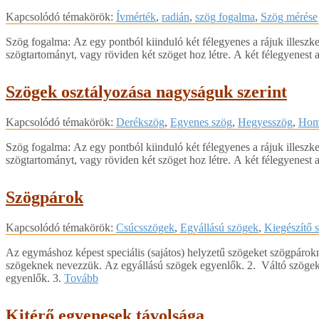
2018-
Kapcsolódó témakörök:
Ívmérték
,
radián
,
szög fogalma
,
Szög mérése
04-
06
Szög fogalma: Az egy pontból kiinduló két félegyenes a rájuk illeszke
szögtartományt, vagy röviden két szöget hoz létre. A két félegyenest
Szögek osztályozása nagyságuk szerint
2018-
Kapcsolódó témakörök:
Derékszög
,
Egyenes szög
,
Hegyesszög
,
Hom
04-
06
Szög fogalma: Az egy pontból kiinduló két félegyenes a rájuk illeszke
szögtartományt, vagy röviden két szöget hoz létre. A két félegyenest
Szögpárok
2018-
Kapcsolódó témakörök:
Csúcsszögek
,
Egyállású szögek
,
Kiegészítő 
04-
06
Az egymáshoz képest speciális (sajátos) helyzetű szögeket szögpáro
szögeknek nevezzük. Az egyállású szögek egyenlők. 2. Váltó szögek 
egyenlők. 3.
Tovább
Kitérő egyenesek távolsága