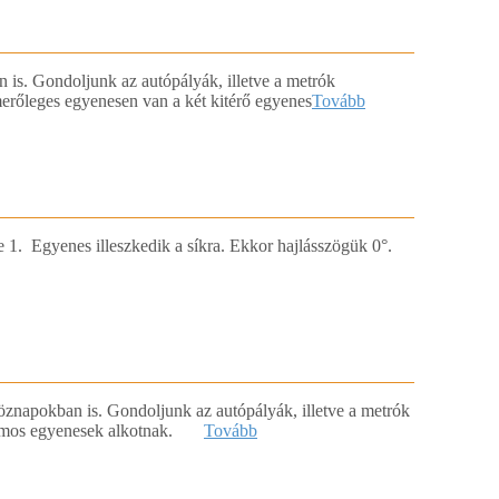
 is. Gondoljunk az autópályák, illetve a metrók
merőleges egyenesen van a két kitérő egyenes
Tovább
ge 1. Egyenes illeszkedik a síkra. Ekkor hajlásszögük 0°.
köznapokban is. Gondoljunk az autópályák, illetve a metrók
árhuzamos egyenesek alkotnak.
Tovább