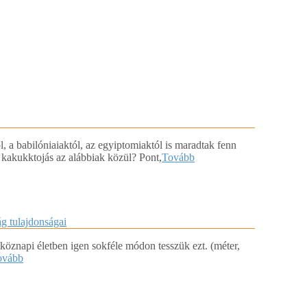
, a babilóniaiaktól, az egyiptomiaktól is maradtak fenn
 kakukktojás az alábbiak közül? Pont,
Tovább
g tulajdonságai
öznapi életben igen sokféle módon tesszük ezt. (méter,
ovább