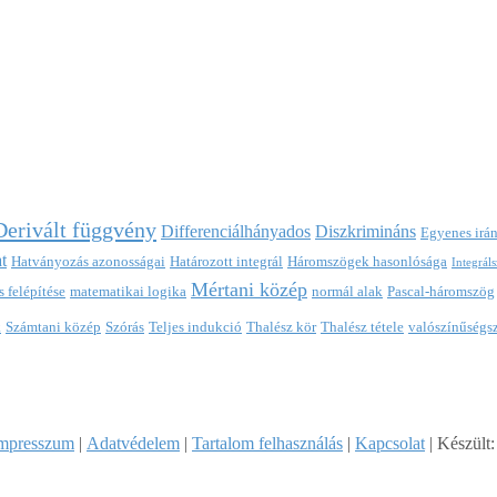
Derivált függvény
Differenciálhányados
Diszkrimináns
Egyenes irá
t
Hatványozás azonosságai
Határozott integrál
Háromszögek hasonlósága
Integrál
Mértani közép
 felépítése
matematikai logika
normál alak
Pascal-háromszög
k
Számtani közép
Szórás
Teljes indukció
Thalész kör
Thalész tétele
valószínűségs
mpresszum
|
Adatvédelem
|
Tartalom felhasználás
|
Kapcsolat
| Készült