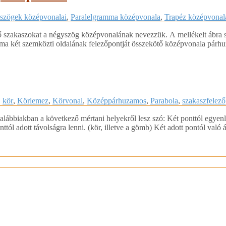
szögek középvonalai
,
Paralelgramma középvonala
,
Trapéz középvonal
ötő szakaszokat a négyszög középvonalának nevezzük. A mellékelt ábr
 két szemközti oldalának felezőpontját összekötő középvonala párhuz
,
kör
,
Körlemez
,
Körvonal
,
Középpárhuzamos
,
Parabola
,
szakaszfelező
lábbiakban a következő mértani helyekről lesz szó: Két ponttól egyenlő
tól adott távolságra lenni. (kör, illetve a gömb) Két adott pontól való á