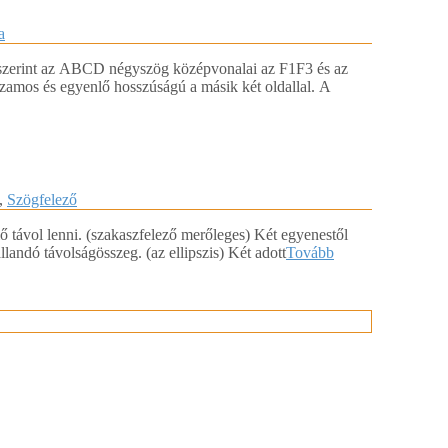
a
a szerint az ABCD négyszög középvonalai az F1F3 és az
amos és egyenlő hosszúságú a másik két oldallal. A
,
Szögfelező
 távol lenni. (szakaszfelező merőleges) Két egyenestől
llandó távolságösszeg. (az ellipszis) Két adott
Tovább