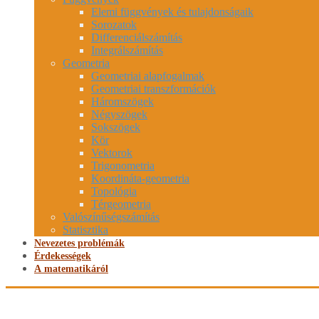
Elemi függvények és tulajdonságaik
Sorozatok
Differenciálszámítás
Integrálszámítás
Geometria
Geometriai alapfogalmak
Geometriai transzformációk
Háromszögek
Négyszögek
Sokszögek
Kör
Vektorok
Trigonometria
Koordináta-geometria
Topológia
Térgeometria
Valószínűségszámítás
Statisztika
Nevezetes problémák
Érdekességek
A matematikáról