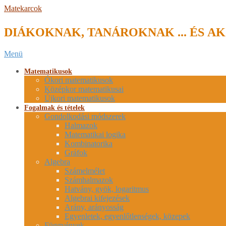
Skip
Matekarcok
to
content
DIÁKOKNAK, TANÁROKNAK ... ÉS AK
Secondary
Menü
Navigation
Menu
Matematikusok
Ókori matematikusok
Középkor matematikusai
Újkori matematikusok
Fogalmak és tételek
Gondolkodási módszerek
Halmazok
Matematikai logika
Kombinatorika
Gráfok
Algebra
Számelmélet
Számhalmazok
Hatvány, gyök, logaritmus
Algebrai kifejezések
Arány, arányosság
Egyenletek, egyenlőtlenségek, közepek
Függvények