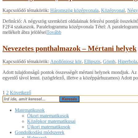
2018-
Kapcsolódó témakörök:
Háromszög középvonala
,
Középvonal
,
Négy
04-
05
Definíció: A négyszög szemközti oldalainak felezési pontját összek
F2F4 szakaszok. Paralelogramma középvonala Tétel: A paralelogramma
mellékelt ábra jelölései
Tovább
Nevezetes ponthalmazok – Mértani helyek
2018-
Kapcsolódó témakörök:
Apollóniosz kör
,
Ellipszis
,
Gömb
,
Hiperbola
04-
05
Adott tulajdonságú pontok összességét mértani helynek mondjuk. Az a
egyenlő távol lenni. (szögfelező, illetve a középpárhuzamos) Adott pont
Bejegyzések
1
2
Következő
Keresés
lapozása
Matematikusok
Ókori matematikusok
Középkor matematikusai
Újkori matematikusok
Gondolkodási módszerek
Halmazok