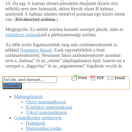
10. Ha egy A halmaz elemei páronként diszjunkt (közös rész
nélküli) nem üres halmazok, akkor létezik olyan B halmaz,
amelynek A halmaz minden elemével pontosan egy közös eleme
van. (
Kiválasztási axióma
.)
Megjegyzés: Ez utóbbi axióma hasonló szerepet játszik, mint az
euklideszi axiómák
nál a párhuzamossági axióma.
Az idők során fogalmazódtak meg más axiómarendszerek is,
például
Neumann Jánosé
. Ezek egyenértékűek a fenti
axiómarendszerrel. Neumann János axiómarendszere azonban
nem a „halmaz” és az „eleme” alapfogalmakra épül, hanem ezt a
szerepet a „függvény” és az „argumentum” fogalmak veszik át.
2018-
Keresés
02-
25
Matematikusok
Ókori matematikusok
Középkor matematikusai
Újkori matematikusok
Gondolkodási módszerek
Halmazok
Matematikai logika