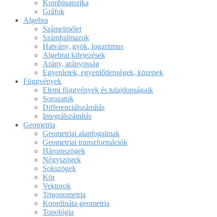
Kombinatorika
Gráfok
Algebra
Számelmélet
Számhalmazok
Hatvány, gyök, logaritmus
Algebrai kifejezések
Arány, arányosság
Egyenletek, egyenlőtlenségek, közepek
Függvények
Elemi függvények és tulajdonságaik
Sorozatok
Differenciálszámítás
Integrálszámítás
Geometria
Geometriai alapfogalmak
Geometriai transzformációk
Háromszögek
Négyszögek
Sokszögek
Kör
Vektorok
Trigonometria
Koordináta-geometria
Topológia