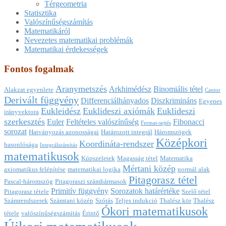
Térgeometria
Statisztika
Valószínűségszámítás
Matematikáról
Nevezetes matematikai problémák
Matematikai érdekességek
Fontos fogalmak
Aranymetszés
Arkhimédész
Binomiális tétel
Alakzat egyenlete
Cantor
Derivált függvény
Differenciálhányados
Diszkrimináns
Egyenes
Eukleidész
Euklideszi axiómák
Euklideszi
irányvektora
szerkesztés
Euler
Feltételes valószínűség
Fibonacci
Fermat-sejtés
sorozat
Hatványozás azonosságai
Határozott integrál
Háromszögek
Középkori
Koordináta-rendszer
hasonlósága
Integrálszámítás
matematikusok
Kúpszeletek
Magasság tétel
Matematika
Mértani közép
axiomatikus felépítése
matematikai logika
normál alak
Pitagorasz tétel
Pascal-háromszög
Pitagoraszi számhármasok
Primitív függvény
Sorozatok határértéke
Pitagorasz tétele
Szelő tétel
Számrendszerek
Számtani közép
Szórás
Teljes indukció
Thalész kör
Thalész
Ókori matematikusok
tétele
valószínűségszámítás
Érintő