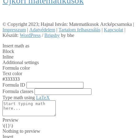
Újkori matematikusok
© Copyright 2023; Hajnal István: Matematikusok Arcképcsarnoka |
Impresszum
|
Adatvédelem
|
Tartalom felhasználás
|
Kapcsolat
|
Készült:
WordPress
/
Brigsby
by bhe
Insert math as
Block
Inline
Additional settings
Formula color
Text color
#333333
Formula ID
Formula classes
Type math using
LaTeX
Preview
\({}\)
Nothing to preview
Insert