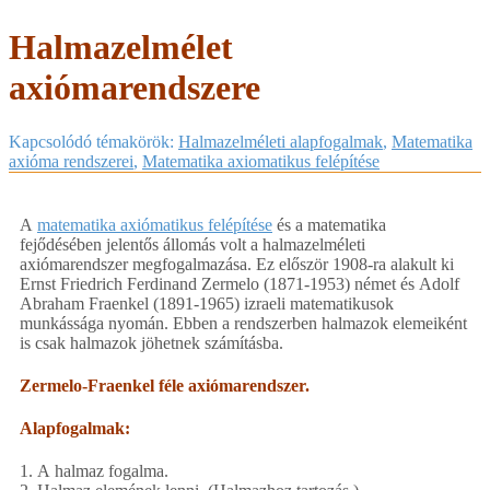
Halmazelmélet
axiómarendszere
Kapcsolódó témakörök:
Halmazelméleti alapfogalmak
,
Matematika
axióma rendszerei
,
Matematika axiomatikus felépítése
A
matematika axiómatikus felépítése
és a matematika
fejődésében jelentős állomás volt a halmazelméleti
axiómarendszer megfogalmazása. Ez először 1908-ra alakult ki
Ernst Friedrich Ferdinand Zermelo (1871-1953) német és Adolf
Abraham Fraenkel (1891-1965) izraeli matematikusok
munkássága nyomán. Ebben a rendszerben halmazok elemeiként
is csak halmazok jöhetnek számításba.
Zermelo-Fraenkel féle axiómarendszer.
Alapfogalmak:
1. A halmaz fogalma.