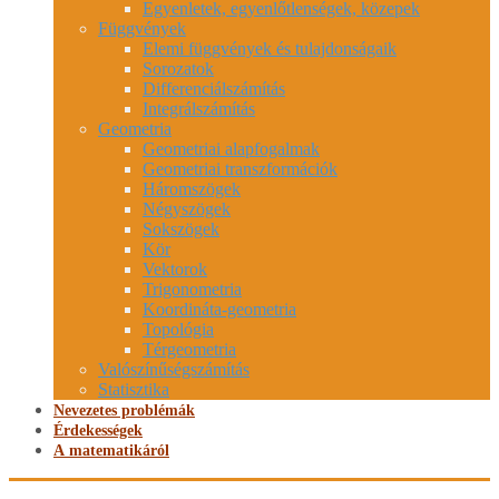
Egyenletek, egyenlőtlenségek, közepek
Függvények
Elemi függvények és tulajdonságaik
Sorozatok
Differenciálszámítás
Integrálszámítás
Geometria
Geometriai alapfogalmak
Geometriai transzformációk
Háromszögek
Négyszögek
Sokszögek
Kör
Vektorok
Trigonometria
Koordináta-geometria
Topológia
Térgeometria
Valószínűségszámítás
Statisztika
Nevezetes problémák
Érdekességek
A matematikáról