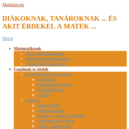
Skip
Matekarcok
to
content
DIÁKOKNAK, TANÁROKNAK ... ÉS
AKIT ÉRDEKEL A MATEK ...
Secondary
Menü
Navigation
Menu
Matematikusok
Ókori matematikusok
Középkor matematikusai
Újkori matematikusok
Fogalmak és tételek
Gondolkodási módszerek
Halmazok
Matematikai logika
Kombinatorika
Gráfok
Algebra
Számelmélet
Számhalmazok
Hatvány, gyök, logaritmus
Algebrai kifejezések
Arány, arányosság