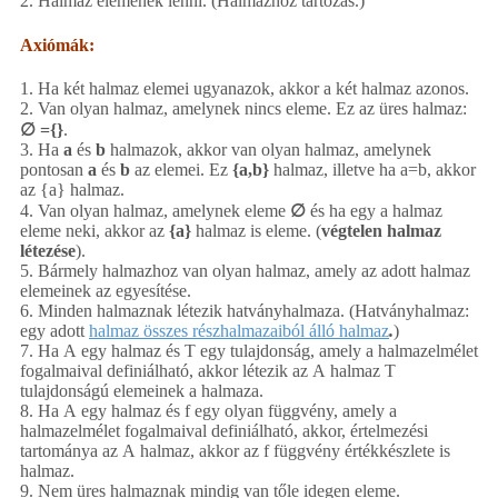
2. Halmaz elemének lenni. (Halmazhoz tartozás.)
Axiómák:
1. Ha két halmaz elemei ugyanazok, akkor a két halmaz azonos.
2. Van olyan halmaz, amelynek nincs eleme. Ez az üres halmaz:
∅
={}
.
3. Ha
a
és
b
halmazok, akkor van olyan halmaz, amelynek
pontosan
a
és
b
az elemei. Ez
{a,b}
halmaz, illetve ha a=b, akkor
az {a} halmaz.
4. Van olyan halmaz, amelynek eleme
∅
és ha egy a halmaz
eleme neki, akkor az
{a}
halmaz is eleme. (
végtelen halmaz
létezése
).
5. Bármely halmazhoz van olyan halmaz, amely az adott halmaz
elemeinek az egyesítése.
6. Minden halmaznak létezik hatványhalmaza. (Hatványhalmaz:
egy adott
halmaz összes részhalmazaiból álló halmaz
.
)
7. Ha A egy halmaz és T egy tulajdonság, amely a halmazelmélet
fogalmaival definiálható, akkor létezik az A halmaz T
tulajdonságú elemeinek a halmaza.
8. Ha A egy halmaz és f egy olyan függvény, amely a
halmazelmélet fogalmaival definiálható, akkor, értelmezési
tartománya az A halmaz, akkor az f függvény értékkészlete is
halmaz.
9. Nem üres halmaznak mindig van tőle idegen eleme.