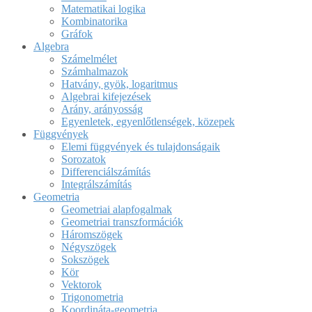
Matematikai logika
Kombinatorika
Gráfok
Algebra
Számelmélet
Számhalmazok
Hatvány, gyök, logaritmus
Algebrai kifejezések
Arány, arányosság
Egyenletek, egyenlőtlenségek, közepek
Függvények
Elemi függvények és tulajdonságaik
Sorozatok
Differenciálszámítás
Integrálszámítás
Geometria
Geometriai alapfogalmak
Geometriai transzformációk
Háromszögek
Négyszögek
Sokszögek
Kör
Vektorok
Trigonometria
Koordináta-geometria