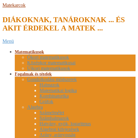
Skip
Matekarcok
to
content
DIÁKOKNAK, TANÁROKNAK ... ÉS
AKIT ÉRDEKEL A MATEK ...
Secondary
Menü
Navigation
Menu
Matematikusok
Ókori matematikusok
Középkor matematikusai
Újkori matematikusok
Fogalmak és tételek
Gondolkodási módszerek
Halmazok
Matematikai logika
Kombinatorika
Gráfok
Algebra
Számelmélet
Számhalmazok
Hatvány, gyök, logaritmus
Algebrai kifejezések
Arány, arányosság