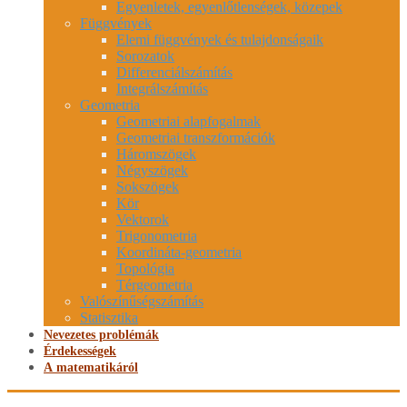
Egyenletek, egyenlőtlenségek, közepek
Függvények
Elemi függvények és tulajdonságaik
Sorozatok
Differenciálszámítás
Integrálszámítás
Geometria
Geometriai alapfogalmak
Geometriai transzformációk
Háromszögek
Négyszögek
Sokszögek
Kör
Vektorok
Trigonometria
Koordináta-geometria
Topológia
Térgeometria
Valószínűségszámítás
Statisztika
Nevezetes problémák
Érdekességek
A matematikáról