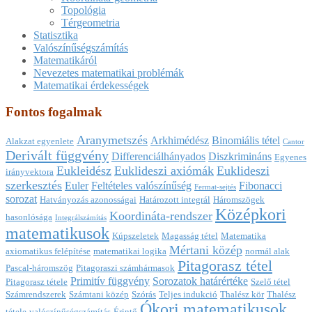
Topológia
Térgeometria
Statisztika
Valószínűségszámítás
Matematikáról
Nevezetes matematikai problémák
Matematikai érdekességek
Fontos fogalmak
Aranymetszés
Arkhimédész
Binomiális tétel
Alakzat egyenlete
Cantor
Derivált függvény
Differenciálhányados
Diszkrimináns
Egyenes
Eukleidész
Euklideszi axiómák
Euklideszi
irányvektora
szerkesztés
Euler
Feltételes valószínűség
Fibonacci
Fermat-sejtés
sorozat
Hatványozás azonosságai
Határozott integrál
Háromszögek
Középkori
Koordináta-rendszer
hasonlósága
Integrálszámítás
matematikusok
Kúpszeletek
Magasság tétel
Matematika
Mértani közép
axiomatikus felépítése
matematikai logika
normál alak
Pitagorasz tétel
Pascal-háromszög
Pitagoraszi számhármasok
Primitív függvény
Sorozatok határértéke
Pitagorasz tétele
Szelő tétel
Számrendszerek
Számtani közép
Szórás
Teljes indukció
Thalész kör
Thalész
Ókori matematikusok
tétele
valószínűségszámítás
Érintő