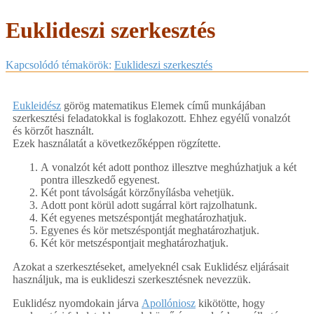
Euklideszi szerkesztés
Kapcsolódó témakörök:
Euklideszi szerkesztés
Eukleidész
görög matematikus Elemek című munkájában
szerkesztési feladatokkal is foglakozott. Ehhez egyélű vonalzót
és körzőt használt.
Ezek használatát a következőképpen rögzítette.
A vonalzót két adott ponthoz illesztve meghúzhatjuk a két
pontra illeszkedő egyenest.
Két pont távolságát körzőnyílásba vehetjük.
Adott pont körül adott sugárral kört rajzolhatunk.
Két egyenes metszéspontját meghatározhatjuk.
Egyenes és kör metszéspontját meghatározhatjuk.
Két kör metszéspontjait meghatározhatjuk.
Azokat a szerkesztéseket, amelyeknél csak Euklidész eljárásait
használjuk, ma is euklideszi szerkesztésnek nevezzük.
Euklidész nyomdokain járva
Apollóniosz
kikötötte, hogy