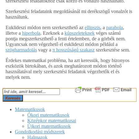
szerkesztési feladatokhoz csak körző és vonalzó használható.
Szerkesztési feladataink megoldásánál mi derékszögű vonalzót is
használunk.
Euklideszi módon nem szerkeszthető az
ellipszis
, a
parabola
,
illetve a
hiperbola
. Ezeknek a
kúpszeleteknek
véges számú
pontja megszerkeszthető a fenti értelemben, de a görbék nem.
Ugyancsak nem végezhető el euklideszi módon például a
szögharmadolás
vagy a
π hosszúságú szakasz
szerkesztése sem.
Érdekes matematikai probléma, ha azt keressük, hogy bizonyos
eszközök birtokában, és azok meghatározott módon történő
használatával mely szerkesztési feladatok végezhetők el és
melyek nem.
2018-
Keresés
02-
25
Matematikusok
Ókori matematikusok
Középkor matematikusai
Újkori matematikusok
Gondolkodási módszerek
Halmazok