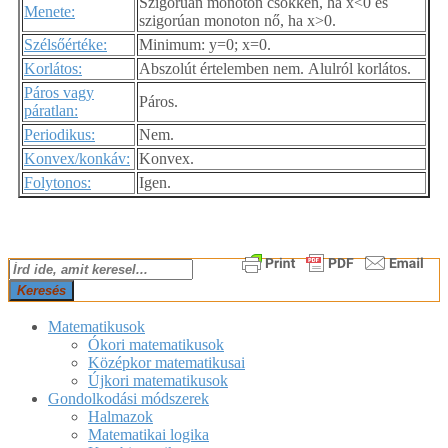
Szigorúan monoton csökken, ha x<0 és
Menete:
szigorúan monoton nő, ha x>0.
Szélsőértéke:
Minimum: y=0; x=0.
Korlátos:
Abszolút értelemben nem. Alulról korlátos.
Páros vagy
Páros.
páratlan:
Periodikus:
Nem.
Konvex/konkáv:
Konvex.
Folytonos:
Igen.
2018-
Keresés
04-
16
Matematikusok
Ókori matematikusok
Középkor matematikusai
Újkori matematikusok
Gondolkodási módszerek
Halmazok
Matematikai logika