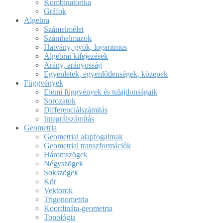
Kombinatorika
Gráfok
Algebra
Számelmélet
Számhalmazok
Hatvány, gyök, logaritmus
Algebrai kifejezések
Arány, arányosság
Egyenletek, egyenlőtlenségek, közepek
Függvények
Elemi függvények és tulajdonságaik
Sorozatok
Differenciálszámítás
Integrálszámítás
Geometria
Geometriai alapfogalmak
Geometriai transzformációk
Háromszögek
Négyszögek
Sokszögek
Kör
Vektorok
Trigonometria
Koordináta-geometria
Topológia