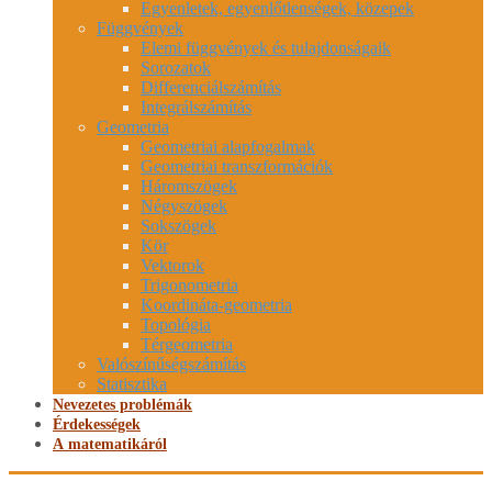
Egyenletek, egyenlőtlenségek, közepek
Függvények
Elemi függvények és tulajdonságaik
Sorozatok
Differenciálszámítás
Integrálszámítás
Geometria
Geometriai alapfogalmak
Geometriai transzformációk
Háromszögek
Négyszögek
Sokszögek
Kör
Vektorok
Trigonometria
Koordináta-geometria
Topológia
Térgeometria
Valószínűségszámítás
Statisztika
Nevezetes problémák
Érdekességek
A matematikáról