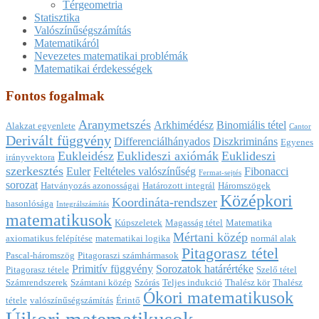
Térgeometria
Statisztika
Valószínűségszámítás
Matematikáról
Nevezetes matematikai problémák
Matematikai érdekességek
Fontos fogalmak
Aranymetszés
Arkhimédész
Binomiális tétel
Alakzat egyenlete
Cantor
Derivált függvény
Differenciálhányados
Diszkrimináns
Egyenes
Eukleidész
Euklideszi axiómák
Euklideszi
irányvektora
szerkesztés
Euler
Feltételes valószínűség
Fibonacci
Fermat-sejtés
sorozat
Hatványozás azonosságai
Határozott integrál
Háromszögek
Középkori
Koordináta-rendszer
hasonlósága
Integrálszámítás
matematikusok
Kúpszeletek
Magasság tétel
Matematika
Mértani közép
axiomatikus felépítése
matematikai logika
normál alak
Pitagorasz tétel
Pascal-háromszög
Pitagoraszi számhármasok
Primitív függvény
Sorozatok határértéke
Pitagorasz tétele
Szelő tétel
Számrendszerek
Számtani közép
Szórás
Teljes indukció
Thalész kör
Thalész
Ókori matematikusok
tétele
valószínűségszámítás
Érintő