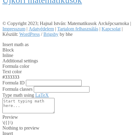
Újkori matematikusok
© Copyright 2023; Hajnal István: Matematikusok Arcképcsarnoka |
Impresszum
|
Adatvédelem
|
Tartalom felhasználás
|
Kapcsolat
|
Készült:
WordPress
/
Brigsby
by bhe
Insert math as
Block
Inline
Additional settings
Formula color
Text color
#333333
Formula ID
Formula classes
Type math using
LaTeX
Preview
\({}\)
Nothing to preview
Insert