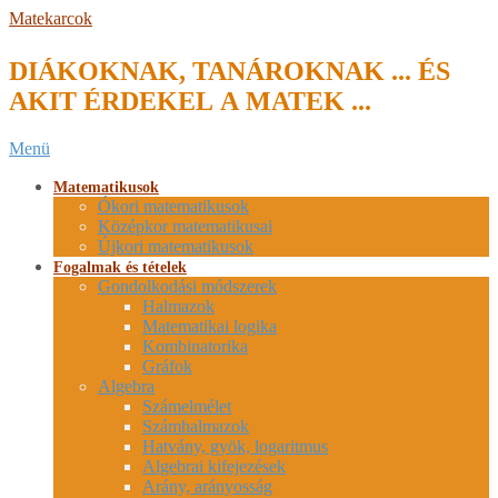
Skip
Matekarcok
to
content
DIÁKOKNAK, TANÁROKNAK ... ÉS
AKIT ÉRDEKEL A MATEK ...
Secondary
Menü
Navigation
Menu
Matematikusok
Ókori matematikusok
Középkor matematikusai
Újkori matematikusok
Fogalmak és tételek
Gondolkodási módszerek
Halmazok
Matematikai logika
Kombinatorika
Gráfok
Algebra
Számelmélet
Számhalmazok
Hatvány, gyök, logaritmus
Algebrai kifejezések
Arány, arányosság