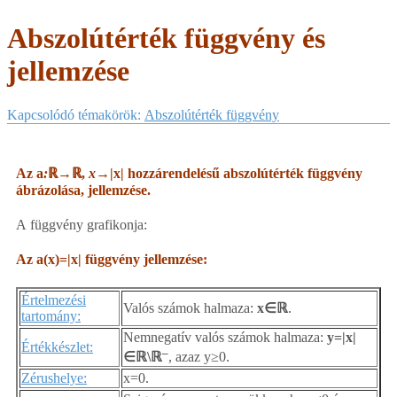
Abszolútérték függvény és
jellemzése
Kapcsolódó témakörök:
Abszolútérték függvény
Az a
:
ℝ→ℝ​,
x→
|x| hozzárendelésű abszolútérték függvény
ábrázolása, jellemzése.
A függvény grafikonja:
Az a(x)=|x| függvény jellemzése:
Értelmezési
Valós számok halmaza:
x∈ℝ
.
tartomány:
Nemnegatív valós számok halmaza:
y=|x|
Értékkészlet:
–
∈ℝ\ℝ
, azaz y≥0.
Zérushelye:
x=0.