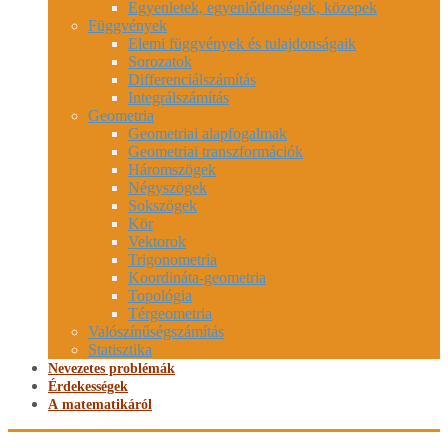
Egyenletek, egyenlőtlenségek, közepek
Függvények
Elemi függvények és tulajdonságaik
Sorozatok
Differenciálszámítás
Integrálszámítás
Geometria
Geometriai alapfogalmak
Geometriai transzformációk
Háromszögek
Négyszögek
Sokszögek
Kör
Vektorok
Trigonometria
Koordináta-geometria
Topológia
Térgeometria
Valószínűségszámítás
Statisztika
Nevezetes problémák
Érdekességek
A matematikáról