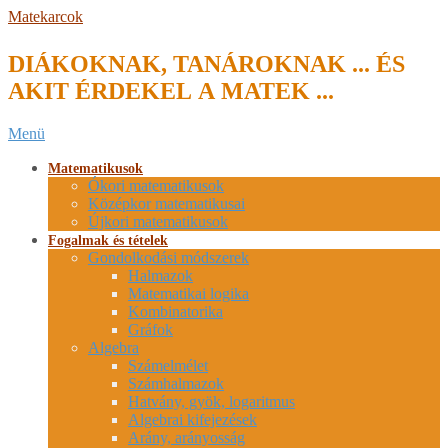
Skip
Matekarcok
to
content
DIÁKOKNAK, TANÁROKNAK ... ÉS
AKIT ÉRDEKEL A MATEK ...
Secondary
Menü
Navigation
Menu
Matematikusok
Ókori matematikusok
Középkor matematikusai
Újkori matematikusok
Fogalmak és tételek
Gondolkodási módszerek
Halmazok
Matematikai logika
Kombinatorika
Gráfok
Algebra
Számelmélet
Számhalmazok
Hatvány, gyök, logaritmus
Algebrai kifejezések
Arány, arányosság