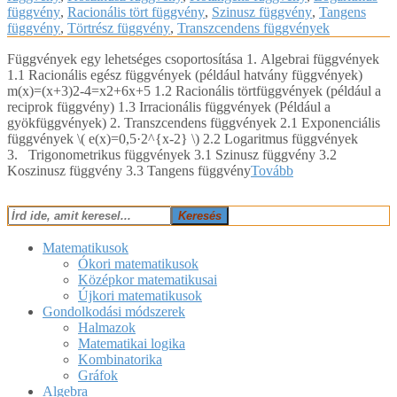
függvény
,
Racionális tört függvény
,
Szinusz függvény
,
Tangens
függvény
,
Törtrész függvény
,
Transzcendens függvények
Függvények egy lehetséges csoportosítása 1. Algebrai függvények
1.1 Racionális egész függvények (például hatvány függvények)
m(x)=(x+3)2-4=x2+6x+5 1.2 Racionális törtfüggvények (például a
reciprok függvény) 1.3 Irracionális függvények (Például a
gyökfüggvények) 2. Transzcendens függvények 2.1 Exponenciális
függvények ​\( e(x)=0,5·2^{x-2} \)​ 2.2 Logaritmus függvények
3. Trigonometrikus függvények 3.1 Szinusz függvény 3.2
Koszinusz függvény 3.3 Tangens függvény
Tovább
Keresés
Matematikusok
Ókori matematikusok
Középkor matematikusai
Újkori matematikusok
Gondolkodási módszerek
Halmazok
Matematikai logika
Kombinatorika
Gráfok
Algebra