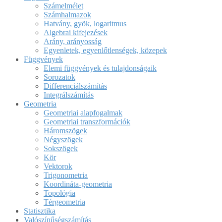
Számelmélet
Számhalmazok
Hatvány, gyök, logaritmus
Algebrai kifejezések
Arány, arányosság
Egyenletek, egyenlőtlenségek, közepek
Függvények
Elemi függvények és tulajdonságaik
Sorozatok
Differenciálszámítás
Integrálszámítás
Geometria
Geometriai alapfogalmak
Geometriai transzformációk
Háromszögek
Négyszögek
Sokszögek
Kör
Vektorok
Trigonometria
Koordináta-geometria
Topológia
Térgeometria
Statisztika
Valószínűségszámítás