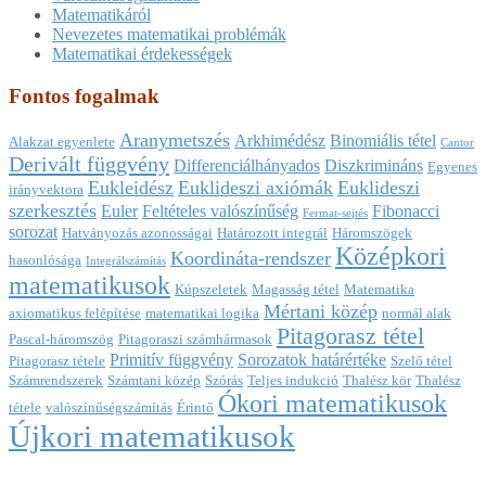
Matematikáról
Nevezetes matematikai problémák
Matematikai érdekességek
Fontos fogalmak
Aranymetszés
Arkhimédész
Binomiális tétel
Alakzat egyenlete
Cantor
Derivált függvény
Differenciálhányados
Diszkrimináns
Egyenes
Eukleidész
Euklideszi axiómák
Euklideszi
irányvektora
szerkesztés
Euler
Feltételes valószínűség
Fibonacci
Fermat-sejtés
sorozat
Hatványozás azonosságai
Határozott integrál
Háromszögek
Középkori
Koordináta-rendszer
hasonlósága
Integrálszámítás
matematikusok
Kúpszeletek
Magasság tétel
Matematika
Mértani közép
axiomatikus felépítése
matematikai logika
normál alak
Pitagorasz tétel
Pascal-háromszög
Pitagoraszi számhármasok
Primitív függvény
Sorozatok határértéke
Pitagorasz tétele
Szelő tétel
Számrendszerek
Számtani közép
Szórás
Teljes indukció
Thalész kör
Thalész
Ókori matematikusok
tétele
valószínűségszámítás
Érintő
Újkori matematikusok