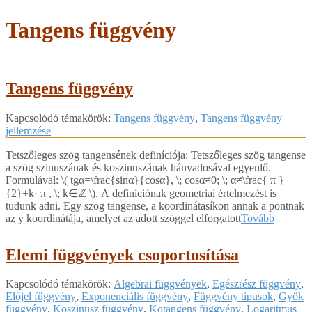
Tangens függvény
Tangens függvény
2018-
Kapcsolódó témakörök:
Tangens függvény
,
Tangens függvény
04-
jellemzése
12
Tetszőleges szög tangensének definíciója: Tetszőleges szög tangense
a szög szinuszának és koszinuszának hányadosával egyenlő.
Formulával: ​\( tgα=\frac{sinα}{cosα}, \; cosα≠0; \; α≠\frac{ π }
{2}+k· π , \; k∈ℤ \)​. A definíciónak geometriai értelmezést is
tudunk adni. Egy szög tangense, a koordinátasíkon annak a pontnak
az y koordinátája, amelyet az adott szöggel elforgatott
Tovább
Elemi függvények csoportosítása
2018-
Kapcsolódó témakörök:
Algebrai függvények
,
Egészrész függvény
,
04-
Előjel függvény
,
Exponenciális függvény
,
Függvény típusok
,
Gyök
10
függvény
,
Koszinusz függvény
,
Kotangens függvény
,
Logaritmus