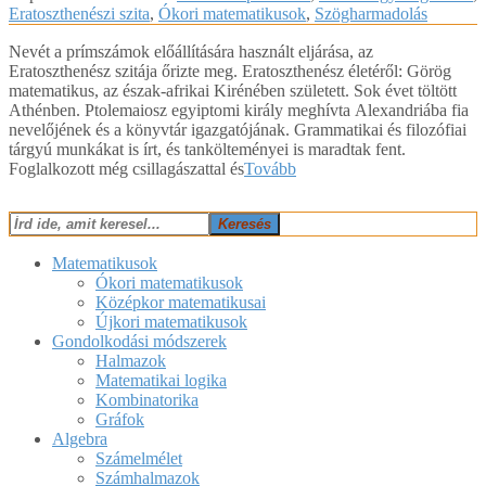
02-
Eratoszthenészi szita
,
Ókori matematikusok
,
Szögharmadolás
23
Nevét a prímszámok előállítására használt eljárása, az
Eratoszthenész szitája őrizte meg. Eratoszthenész életéről: Görög
matematikus, az észak-afrikai Kirénében született. Sok évet töltött
Athénben. Ptolemaiosz egyiptomi király meghívta Alexandriába fia
nevelőjének és a könyvtár igazgatójának. Grammatikai és filozófiai
tárgyú munkákat is írt, és tankölteményei is maradtak fent.
Foglalkozott még csillagászattal és
Tovább
Keresés
Matematikusok
Ókori matematikusok
Középkor matematikusai
Újkori matematikusok
Gondolkodási módszerek
Halmazok
Matematikai logika
Kombinatorika
Gráfok
Algebra
Számelmélet
Számhalmazok