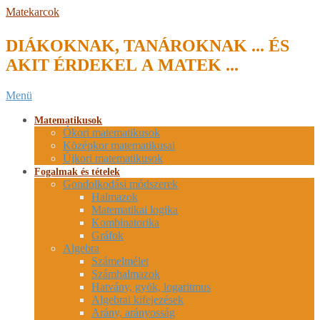
Skip
Matekarcok
to
content
DIÁKOKNAK, TANÁROKNAK ... ÉS
AKIT ÉRDEKEL A MATEK ...
Secondary
Menü
Navigation
Menu
Matematikusok
Ókori matematikusok
Középkor matematikusai
Újkori matematikusok
Fogalmak és tételek
Gondolkodási módszerek
Halmazok
Matematikai logika
Kombinatorika
Gráfok
Algebra
Számelmélet
Számhalmazok
Hatvány, gyök, logaritmus
Algebrai kifejezések
Arány, arányosság