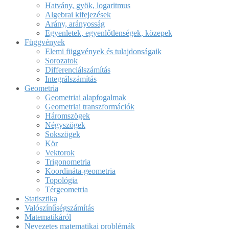
Hatvány, gyök, logaritmus
Algebrai kifejezések
Arány, arányosság
Egyenletek, egyenlőtlenségek, közepek
Függvények
Elemi függvények és tulajdonságaik
Sorozatok
Differenciálszámítás
Integrálszámítás
Geometria
Geometriai alapfogalmak
Geometriai transzformációk
Háromszögek
Négyszögek
Sokszögek
Kör
Vektorok
Trigonometria
Koordináta-geometria
Topológia
Térgeometria
Statisztika
Valószínűségszámítás
Matematikáról
Nevezetes matematikai problémák