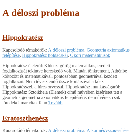
A déloszi probléma
Hippokratész
2018-
Kapcsolódó témakörök:
A déloszi probléma
,
Geometria axiomatikus
02-
felépítése
,
Hippokratész holdacskái
,
Ókori matematikusok
26
Hippokratész életéről: Khioszi görög matematikus, eredeti
foglalkozását tekintve kereskedő volt. Miután tönkrement, Athénbe
költözött és matematikával, pontosabban geometriával kezdett
foglalkozni. Nem tévesztendő össze kortársával a kószi
Hippokratésszel, a híres orvossal. Hippokratész munkásságáról:
Hippokratész Sztoikheia (Elemek) című művében kísérletet tett a
geometria geometria axiomatikus felépítésére, de művének csak
töredékei maradtak fenn.
Tovább
Eratoszthenész
2018-
Kapcsolódó témakörök:
A déloszi probléma
,
A kör négyszögesítése
,