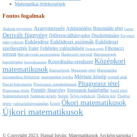
Matematikai érdekességek
Fontos fogalmak
Aranymetszés
Arkhimédész
Binomiális tétel
Alakzat egyenlete
Cantor
Derivált függvény
Differenciálhányados
Diszkrimináns
Egyenes
Eukleidész
Euklideszi axiómák
Euklideszi
irányvektora
szerkesztés
Euler
Feltételes valószínűség
Fibonacci
Fermat-sejtés
sorozat
Hatványozás azonosságai
Határozott integrál
Háromszögek
Középkori
Koordináta-rendszer
hasonlósága
Integrálszámítás
matematikusok
Kúpszeletek
Magasság tétel
Matematika
Mértani közép
axiomatikus felépítése
matematikai logika
normál alak
Pitagorasz tétel
Pascal-háromszög
Pitagoraszi számhármasok
Primitív függvény
Sorozatok határértéke
Pitagorasz tétele
Szelő tétel
Számrendszerek
Számtani közép
Szórás
Teljes indukció
Thalész kör
Thalész
Ókori matematikusok
tétele
valószínűségszámítás
Érintő
Újkori matematikusok
© Copyright 2023; Hajnal István: Matematikusok Arcképcsarnoka |