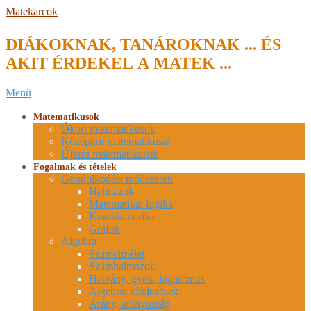
Skip
Matekarcok
to
content
DIÁKOKNAK, TANÁROKNAK ... ÉS
AKIT ÉRDEKEL A MATEK ...
Secondary
Menü
Navigation
Menu
Matematikusok
Ókori matematikusok
Középkor matematikusai
Újkori matematikusok
Fogalmak és tételek
Gondolkodási módszerek
Halmazok
Matematikai logika
Kombinatorika
Gráfok
Algebra
Számelmélet
Számhalmazok
Hatvány, gyök, logaritmus
Algebrai kifejezések
Arány, arányosság