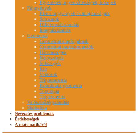
Egyenletek, egyenlőtlenségek, közepek
Függvények
Elemi függvények és tulajdonságaik
Sorozatok
Differenciálszámítás
Integrálszámítás
Geometria
Geometriai alapfogalmak
Geometriai transzformációk
Háromszögek
Négyszögek
Sokszögek
Kör
Vektorok
Trigonometria
Koordináta-geometria
Topológia
Térgeometria
Valószínűségszámítás
Statisztika
Nevezetes problémák
Érdekességek
A matematikáról