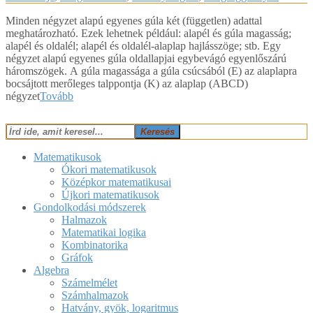
Minden négyzet alapú egyenes gúla két (független) adattal
meghatározható. Ezek lehetnek például: alapél és gúla magasság;
alapél és oldalél; alapél és oldalél-alaplap hajlásszöge; stb. Egy
négyzet alapú egyenes gúla oldallapjai egybevágó egyenlőszárú
háromszögek. A gúla magassága a gúla csúcsából (E) az alaplapra
bocsájtott merőleges talppontja (K) az alaplap (ABCD)
négyzet
Tovább
Keresés
Matematikusok
Ókori matematikusok
Középkor matematikusai
Újkori matematikusok
Gondolkodási módszerek
Halmazok
Matematikai logika
Kombinatorika
Gráfok
Algebra
Számelmélet
Számhalmazok
Hatvány, gyök, logaritmus