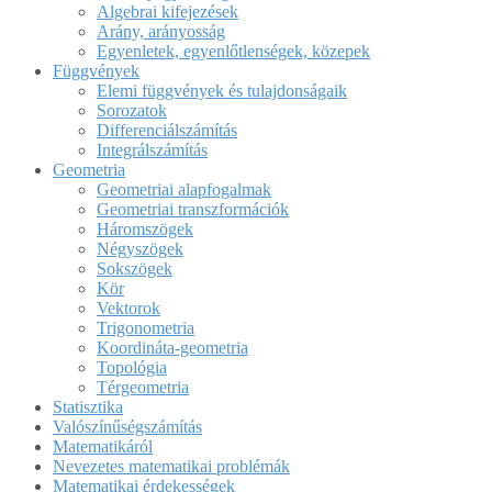
Algebrai kifejezések
Arány, arányosság
Egyenletek, egyenlőtlenségek, közepek
Függvények
Elemi függvények és tulajdonságaik
Sorozatok
Differenciálszámítás
Integrálszámítás
Geometria
Geometriai alapfogalmak
Geometriai transzformációk
Háromszögek
Négyszögek
Sokszögek
Kör
Vektorok
Trigonometria
Koordináta-geometria
Topológia
Térgeometria
Statisztika
Valószínűségszámítás
Matematikáról
Nevezetes matematikai problémák
Matematikai érdekességek