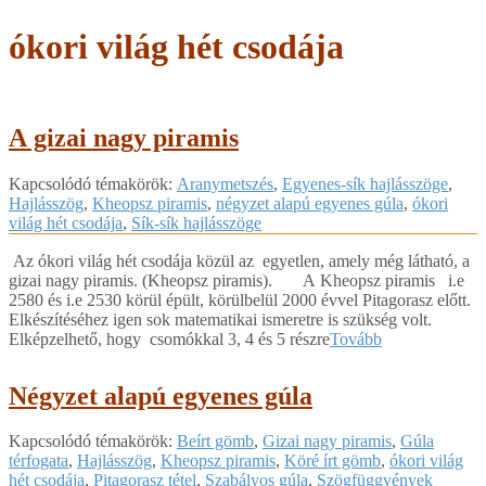
ókori világ hét csodája
A gizai nagy piramis
2019-
Kapcsolódó témakörök:
Aranymetszés
,
Egyenes-sík hajlásszöge
,
01-
Hajlásszög
,
Kheopsz piramis
,
négyzet alapú egyenes gúla
,
ókori
12
világ hét csodája
,
Sík-sík hajlásszöge
Az ókori világ hét csodája közül az egyetlen, amely még látható, a
gizai nagy piramis. (Kheopsz piramis). A Kheopsz piramis i.e
2580 és i.e 2530 körül épült, körülbelül 2000 évvel Pitagorasz előtt.
Elkészítéséhez igen sok matematikai ismeretre is szükség volt.
Elképzelhető, hogy csomókkal 3, 4 és 5 részre
Tovább
Négyzet alapú egyenes gúla
2018-
Kapcsolódó témakörök:
Beírt gömb
,
Gizai nagy piramis
,
Gúla
05-
térfogata
,
Hajlásszög
,
Kheopsz piramis
,
Köré írt gömb
,
ókori világ
08
hét csodája
,
Pitagorasz tétel
,
Szabályos gúla
,
Szögfüggvények