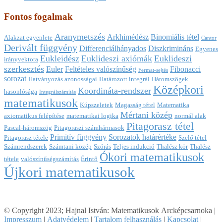
Fontos fogalmak
Aranymetszés
Arkhimédész
Binomiális tétel
Alakzat egyenlete
Cantor
Derivált függvény
Differenciálhányados
Diszkrimináns
Egyenes
Eukleidész
Euklideszi axiómák
Euklideszi
irányvektora
szerkesztés
Euler
Feltételes valószínűség
Fibonacci
Fermat-sejtés
sorozat
Hatványozás azonosságai
Határozott integrál
Háromszögek
Középkori
Koordináta-rendszer
hasonlósága
Integrálszámítás
matematikusok
Kúpszeletek
Magasság tétel
Matematika
Mértani közép
axiomatikus felépítése
matematikai logika
normál alak
Pitagorasz tétel
Pascal-háromszög
Pitagoraszi számhármasok
Primitív függvény
Sorozatok határértéke
Pitagorasz tétele
Szelő tétel
Számrendszerek
Számtani közép
Szórás
Teljes indukció
Thalész kör
Thalész
Ókori matematikusok
tétele
valószínűségszámítás
Érintő
Újkori matematikusok
© Copyright 2023; Hajnal István: Matematikusok Arcképcsarnoka |
Impresszum
|
Adatvédelem
|
Tartalom felhasználás
|
Kapcsolat
|