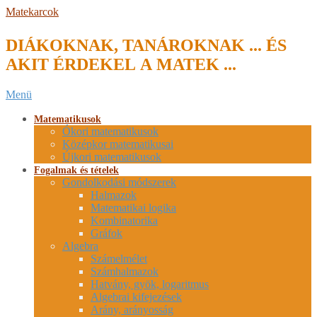
Skip
Matekarcok
to
content
DIÁKOKNAK, TANÁROKNAK ... ÉS
AKIT ÉRDEKEL A MATEK ...
Secondary
Menü
Navigation
Menu
Matematikusok
Ókori matematikusok
Középkor matematikusai
Újkori matematikusok
Fogalmak és tételek
Gondolkodási módszerek
Halmazok
Matematikai logika
Kombinatorika
Gráfok
Algebra
Számelmélet
Számhalmazok
Hatvány, gyök, logaritmus
Algebrai kifejezések
Arány, arányosság