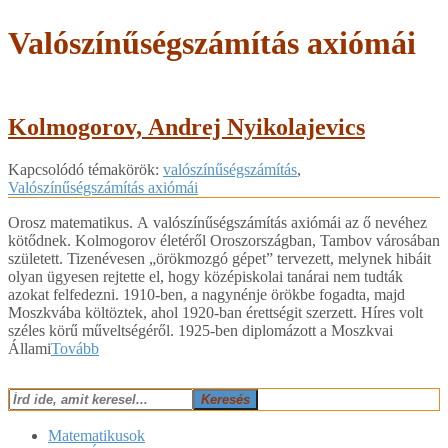
Valószínűségszámítás axiómái
Kolmogorov, Andrej Nyikolajevics
2018-
Kapcsolódó témakörök:
valószínűségszámítás
,
02-
Valószínűségszámítás axiómái
09
Orosz matematikus. A valószínűségszámítás axiómái az ő nevéhez
kötődnek. Kolmogorov életéről Oroszországban, Tambov városában
született. Tizenévesen „örökmozgó gépet” tervezett, melynek hibáit
olyan ügyesen rejtette el, hogy középiskolai tanárai nem tudták
azokat felfedezni. 1910-ben, a nagynénje örökbe fogadta, majd
Moszkvába költöztek, ahol 1920-ban érettségit szerzett. Híres volt
széles körű műveltségéről. 1925-ben diplomázott a Moszkvai
Állami
Tovább
Keresés
Matematikusok