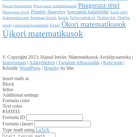
Pitagorasz tétel
Pascal-háromszög
Pitagoraszi számhármasok
Primitív függvény
Sorozatok határértéke
Pitagorasz tétele
Szelő tétel
Számrendszerek
Számtani közép
Szórás
Teljes indukció
Thalész kör
Thalész
Ókori matematikusok
tétele
valószínűségszámítás
Érintő
Újkori matematikusok
© Copyright 2023; Hajnal István: Matematikusok Arcképcsarnoka |
Impresszum
|
Adatvédelem
|
Tartalom felhasználás
|
Kapcsolat
|
Készült:
WordPress
/
Brigsby
by bhe
Insert math as
Block
Inline
Additional settings
Formula color
Text color
#333333
Formula ID
Formula classes
Type math using
LaTeX