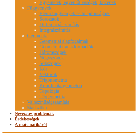
Egyenletek, egyenlőtlenségek, közepek
Függvények
Elemi függvények és tulajdonságaik
Sorozatok
Differenciálszámítás
Integrálszámítás
Geometria
Geometriai alapfogalmak
Geometriai transzformációk
Háromszögek
Négyszögek
Sokszögek
Kör
Vektorok
Trigonometria
Koordináta-geometria
Topológia
Térgeometria
Valószínűségszámítás
Statisztika
Nevezetes problémák
Érdekességek
A matematikáról