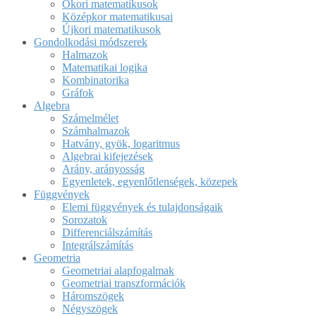
Ókori matematikusok
Középkor matematikusai
Újkori matematikusok
Gondolkodási módszerek
Halmazok
Matematikai logika
Kombinatorika
Gráfok
Algebra
Számelmélet
Számhalmazok
Hatvány, gyök, logaritmus
Algebrai kifejezések
Arány, arányosság
Egyenletek, egyenlőtlenségek, közepek
Függvények
Elemi függvények és tulajdonságaik
Sorozatok
Differenciálszámítás
Integrálszámítás
Geometria
Geometriai alapfogalmak
Geometriai transzformációk
Háromszögek
Négyszögek