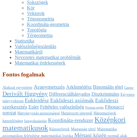
Sokszögek
Kör
Vektorok
Trigonometria
Koordináta-geometria
Topológia
Térgeometria
Statisztika
Valószínűségszámítás
Matematikáról
Nevezetes matematikai problémák
Matematikai érdekességek
Fontos fogalmak
Aranymetszés
Arkhimédész
Binomiális tétel
Alakzat egyenlete
Cantor
Derivált függvény
Differenciálhányados
Diszkrimináns
Egyenes
Eukleidész
Euklideszi axiómák
Euklideszi
irányvektora
szerkesztés
Euler
Feltételes valószínűség
Fibonacci
Fermat-sejtés
sorozat
Hatványozás azonosságai
Határozott integrál
Háromszögek
Középkori
Koordináta-rendszer
hasonlósága
Integrálszámítás
matematikusok
Kúpszeletek
Magasság tétel
Matematika
Mértani közép
axiomatikus felépítése
matematikai logika
normál alak