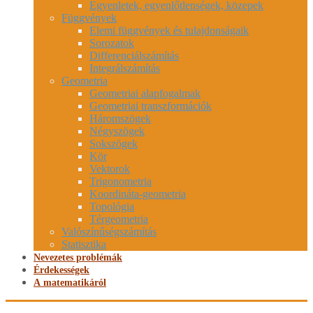
Egyenletek, egyenlőtlenségek, közepek
Függvények
Elemi függvények és tulajdonságaik
Sorozatok
Differenciálszámítás
Integrálszámítás
Geometria
Geometriai alapfogalmak
Geometriai transzformációk
Háromszögek
Négyszögek
Sokszögek
Kör
Vektorok
Trigonometria
Koordináta-geometria
Topológia
Térgeometria
Valószínűségszámítás
Statisztika
Nevezetes problémák
Érdekességek
A matematikáról