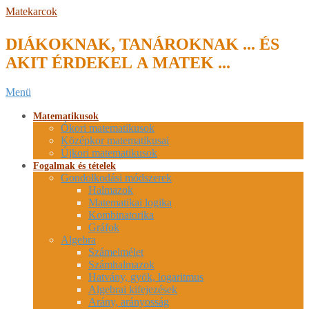
Skip
Matekarcok
to
content
DIÁKOKNAK, TANÁROKNAK ... ÉS
AKIT ÉRDEKEL A MATEK ...
Secondary
Menü
Navigation
Menu
Matematikusok
Ókori matematikusok
Középkor matematikusai
Újkori matematikusok
Fogalmak és tételek
Gondolkodási módszerek
Halmazok
Matematikai logika
Kombinatorika
Gráfok
Algebra
Számelmélet
Számhalmazok
Hatvány, gyök, logaritmus
Algebrai kifejezések
Arány, arányosság