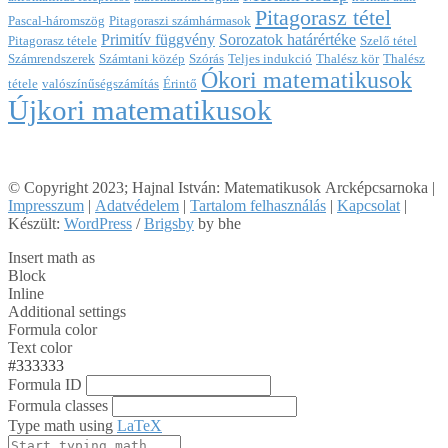
Pitagorasz tétel
Pascal-háromszög
Pitagoraszi számhármasok
Primitív függvény
Sorozatok határértéke
Pitagorasz tétele
Szelő tétel
Számrendszerek
Számtani közép
Szórás
Teljes indukció
Thalész kör
Thalész
Ókori matematikusok
tétele
valószínűségszámítás
Érintő
Újkori matematikusok
© Copyright 2023; Hajnal István: Matematikusok Arcképcsarnoka |
Impresszum
|
Adatvédelem
|
Tartalom felhasználás
|
Kapcsolat
|
Készült:
WordPress
/
Brigsby
by bhe
Insert math as
Block
Inline
Additional settings
Formula color
Text color
#333333
Formula ID
Formula classes
Type math using
LaTeX