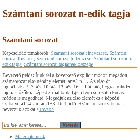
Számtani sorozat n-edik tagja
Számtani sorozat
2018-
Kapcsolódó témakörök:
Számtani sorozat elnevezése
,
Számtani
07-
sorozat fogalma
,
Számtani sorozat jellemzése
,
Számtani sorozat n-
02
edik tagja
,
Számtani sorozat tagjainak összege
Bevezető példa: Írjuk fel a következő expilicit módon megadott
számsorozat első néhány elemét: an=3⋅n+1. Az első öt
tag: a1=4; a2=7; a3=10; a4=13; a5=16… Látható, hogy a minden
tag az előzőhöz képest 3-mal több. Így a fenti sorozat rekurzív
módon is megadható. Megadjuk az első elemét és a képzési
szabályt: a1=4; an=an-1+3. Definíció: Számtani sorozatoknak
nevezzük azokat a
Tovább
Keresés
Matematikusok