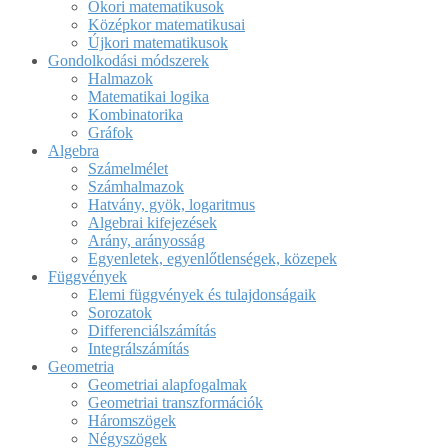
Ókori matematikusok
Középkor matematikusai
Újkori matematikusok
Gondolkodási módszerek
Halmazok
Matematikai logika
Kombinatorika
Gráfok
Algebra
Számelmélet
Számhalmazok
Hatvány, gyök, logaritmus
Algebrai kifejezések
Arány, arányosság
Egyenletek, egyenlőtlenségek, közepek
Függvények
Elemi függvények és tulajdonságaik
Sorozatok
Differenciálszámítás
Integrálszámítás
Geometria
Geometriai alapfogalmak
Geometriai transzformációk
Háromszögek
Négyszögek