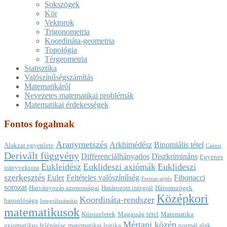
Sokszögek
Kör
Vektorok
Trigonometria
Koordináta-geometria
Topológia
Térgeometria
Statisztika
Valószínűségszámítás
Matematikáról
Nevezetes matematikai problémák
Matematikai érdekességek
Fontos fogalmak
Aranymetszés
Arkhimédész
Binomiális tétel
Alakzat egyenlete
Cantor
Derivált függvény
Differenciálhányados
Diszkrimináns
Egyenes
Eukleidész
Euklideszi axiómák
Euklideszi
irányvektora
szerkesztés
Euler
Feltételes valószínűség
Fibonacci
Fermat-sejtés
sorozat
Hatványozás azonosságai
Határozott integrál
Háromszögek
Középkori
Koordináta-rendszer
hasonlósága
Integrálszámítás
matematikusok
Kúpszeletek
Magasság tétel
Matematika
Mértani közép
axiomatikus felépítése
matematikai logika
normál alak