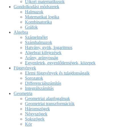
Újkori matematikusok
Gondolkodási módszerek
Halmazok
Matematikai logika
Kombinatorika
Gráfok
Algebra
Számelmélet
Számhalmazok
Hatvány, gyök, logaritmus
Algebrai kifejezések
Arány, arányosság
Egyenletek, egyenlőtlenségek, közepek
Függvények
Elemi függvények és tulajdonságaik
Sorozatok
Differenciálszámítás
Integrálszámítás
Geometria
Geometriai alapfogalmak
Geometriai transzformációk
Háromszögek
Négyszögek
Sokszögek
Kör