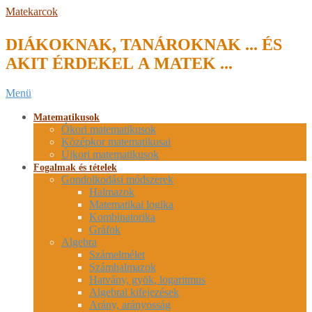
Skip
Matekarcok
to
content
DIÁKOKNAK, TANÁROKNAK ... ÉS
AKIT ÉRDEKEL A MATEK ...
Secondary
Menü
Navigation
Menu
Matematikusok
Ókori matematikusok
Középkor matematikusai
Újkori matematikusok
Fogalmak és tételek
Gondolkodási módszerek
Halmazok
Matematikai logika
Kombinatorika
Gráfok
Algebra
Számelmélet
Számhalmazok
Hatvány, gyök, logaritmus
Algebrai kifejezések
Arány, arányosság