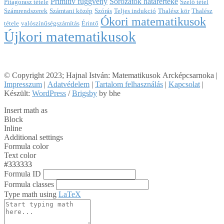
Primitív függvény
Sorozatok határértéke
Pitagorasz tétele
Szelő tétel
Számrendszerek
Számtani közép
Szórás
Teljes indukció
Thalész kör
Thalész
Ókori matematikusok
tétele
valószínűségszámítás
Érintő
Újkori matematikusok
© Copyright 2023; Hajnal István: Matematikusok Arcképcsarnoka |
Impresszum
|
Adatvédelem
|
Tartalom felhasználás
|
Kapcsolat
|
Készült:
WordPress
/
Brigsby
by bhe
Insert math as
Block
Inline
Additional settings
Formula color
Text color
#333333
Formula ID
Formula classes
Type math using
LaTeX