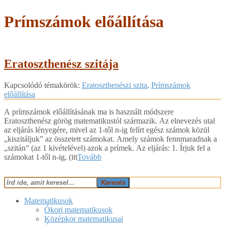
Prímszámok előállítása
Eratoszthenész szitája
2018-
Kapcsolódó témakörök:
Eratoszthenészi szita
,
Prímszámok
03-
előállítása
09
A prímszámok előállításának ma is használt módszere
Eratoszthenész görög matematikustól származik. Az elnevezés utal
az eljárás lényegére, mivel az 1-től n-ig felírt egész számok közül
„kiszitáljuk” az összetett számokat. Amely számok fennmaradnak a
„szitán” (az 1 kivételével) azok a prímek. Az eljárás: 1. Írjuk fel a
számokat 1-től n-ig, (itt
Tovább
Keresés
Matematikusok
Ókori matematikusok
Középkor matematikusai