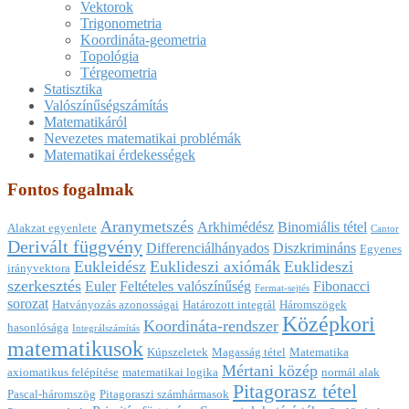
Vektorok
Trigonometria
Koordináta-geometria
Topológia
Térgeometria
Statisztika
Valószínűségszámítás
Matematikáról
Nevezetes matematikai problémák
Matematikai érdekességek
Fontos fogalmak
Aranymetszés
Arkhimédész
Binomiális tétel
Alakzat egyenlete
Cantor
Derivált függvény
Differenciálhányados
Diszkrimináns
Egyenes
Eukleidész
Euklideszi axiómák
Euklideszi
irányvektora
szerkesztés
Euler
Feltételes valószínűség
Fibonacci
Fermat-sejtés
sorozat
Hatványozás azonosságai
Határozott integrál
Háromszögek
Középkori
Koordináta-rendszer
hasonlósága
Integrálszámítás
matematikusok
Kúpszeletek
Magasság tétel
Matematika
Mértani közép
axiomatikus felépítése
matematikai logika
normál alak
Pitagorasz tétel
Pascal-háromszög
Pitagoraszi számhármasok