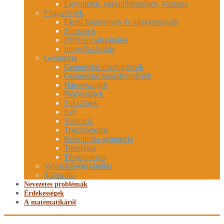
Egyenletek, egyenlőtlenségek, közepek
Függvények
Elemi függvények és tulajdonságaik
Sorozatok
Differenciálszámítás
Integrálszámítás
Geometria
Geometriai alapfogalmak
Geometriai transzformációk
Háromszögek
Négyszögek
Sokszögek
Kör
Vektorok
Trigonometria
Koordináta-geometria
Topológia
Térgeometria
Valószínűségszámítás
Statisztika
Nevezetes problémák
Érdekességek
A matematikáról