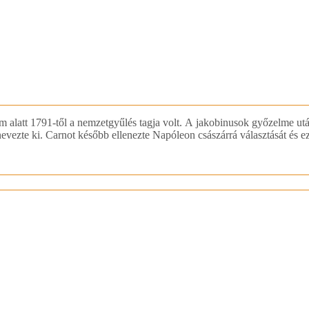
alom alatt 1791-től a nemzetgyűlés tagja volt. A jakobinusok győzelme 
zte ki. Carnot később ellenezte Napóleon császárrá választását és ezér