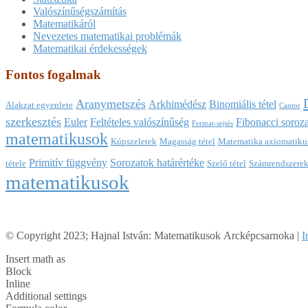
Valószínűségszámítás
Matematikáról
Nevezetes matematikai problémák
Matematikai érdekességek
Fontos fogalmak
Aranymetszés
Arkhimédész
Binomiális tétel
Alakzat egyenlete
Cantor
szerkesztés
Euler
Feltételes valószínűség
Fibonacci soroza
Fermat-sejtés
matematikusok
Kúpszeletek
Magasság tétel
Matematika axiomatikus
Primitív függvény
Sorozatok határértéke
tétele
Szelő tétel
Számrendszere
matematikusok
© Copyright 2023; Hajnal István: Matematikusok Arcképcsarnoka |
I
Insert math as
Block
Inline
Additional settings