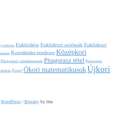
Eukleidész
Euklideszi axiómák
Euklideszi
nyvektora
Középkori
Koordináta-rendszer
számítás
Pitagorasz tétel
Pitagoraszi számhármasok
Pitagorasz
Újkori
Ókori matematikusok
zámítás
Érintő
:
WordPress
/
Brigsby
by bhe