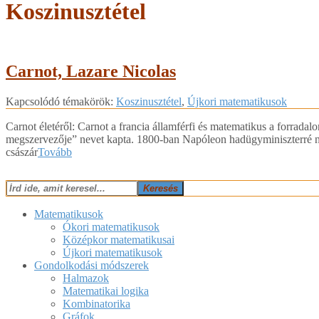
Koszinusztétel
Carnot, Lazare Nicolas
2018-
Kapcsolódó témakörök:
Koszinusztétel
,
Újkori matematikusok
02-
13
Carnot életéről: Carnot a francia államférfi és matematikus a forrad
megszervezője” nevet kapta. 1800-ban Napóleon hadügyminiszterré neve
császár
Tovább
Keresés
Matematikusok
Ókori matematikusok
Középkor matematikusai
Újkori matematikusok
Gondolkodási módszerek
Halmazok
Matematikai logika
Kombinatorika
Gráfok