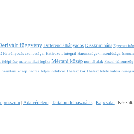
Derivált függvény
Differenciálhányados
Diszkrimináns
Egyenes irá
t
Hatványozás azonosságai
Határozott integrál
Háromszögek hasonlósága
Integrál
Mértani közép
 felépítése
matematikai logika
normál alak
Pascal-háromszög
k
Számtani közép
Szórás
Teljes indukció
Thalész kör
Thalész tétele
valószínűségs
mpresszum
|
Adatvédelem
|
Tartalom felhasználás
|
Kapcsolat
| Készült