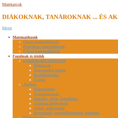
Skip
Matekarcok
to
content
DIÁKOKNAK, TANÁROKNAK ... ÉS AK
Secondary
Menü
Navigation
Menu
Matematikusok
Ókori matematikusok
Középkor matematikusai
Újkori matematikusok
Fogalmak és tételek
Gondolkodási módszerek
Halmazok
Matematikai logika
Kombinatorika
Gráfok
Algebra
Számelmélet
Számhalmazok
Hatvány, gyök, logaritmus
Algebrai kifejezések
Arány, arányosság
Egyenletek, egyenlőtlenségek, közepek
Függvények