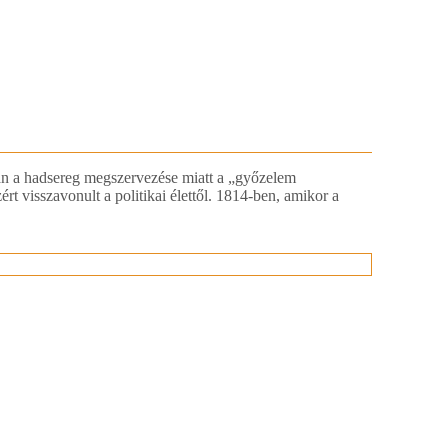
után a hadsereg megszervezése miatt a „győzelem
t visszavonult a politikai élettől. 1814-ben, amikor a