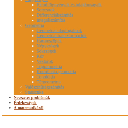
Elemi függvények és tulajdonságaik
Sorozatok
Differenciálszámítás
Integrálszámítás
Geometria
Geometriai alapfogalmak
Geometriai transzformációk
Háromszögek
Négyszögek
Sokszögek
Kör
Vektorok
Trigonometria
Koordináta-geometria
Topológia
Térgeometria
Valószínűségszámítás
Statisztika
Nevezetes problémák
Érdekességek
A matematikáról