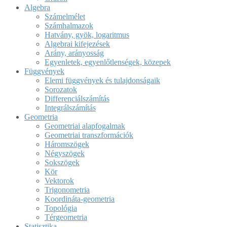
Algebra
Számelmélet
Számhalmazok
Hatvány, gyök, logaritmus
Algebrai kifejezések
Arány, arányosság
Egyenletek, egyenlőtlenségek, közepek
Függvények
Elemi függvények és tulajdonságaik
Sorozatok
Differenciálszámítás
Integrálszámítás
Geometria
Geometriai alapfogalmak
Geometriai transzformációk
Háromszögek
Négyszögek
Sokszögek
Kör
Vektorok
Trigonometria
Koordináta-geometria
Topológia
Térgeometria
Statisztika