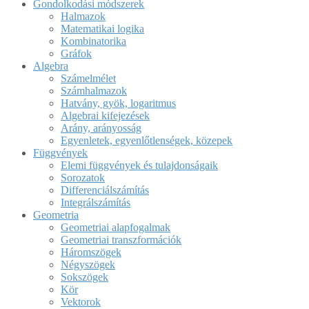
Gondolkodási módszerek
Halmazok
Matematikai logika
Kombinatorika
Gráfok
Algebra
Számelmélet
Számhalmazok
Hatvány, gyök, logaritmus
Algebrai kifejezések
Arány, arányosság
Egyenletek, egyenlőtlenségek, közepek
Függvények
Elemi függvények és tulajdonságaik
Sorozatok
Differenciálszámítás
Integrálszámítás
Geometria
Geometriai alapfogalmak
Geometriai transzformációk
Háromszögek
Négyszögek
Sokszögek
Kör
Vektorok