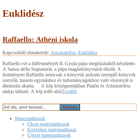
Euklidész
Raffaello: Athéni iskola
2018-
Kapcsolódó témakörök:
Arisztotelész
,
Euklidész
02-
24
Raffaello ezt a falfestményét II. Gyula pápa megbízásából készítette.
A Sanza della Segnaturát, a pápa magánkönyvtárát díszíti. A
festményen Raffaello nemcsak a könyvtár polcain szereplő könyvek
szerzőit, hanem egymáshoz és tudományágukhoz való viszonyát is
ábrázolni akarta. A kép középpontjában Platón és Arisztotelész
alakja látható. A kép jobb alsó
Tovább
Keresés
Matematikusok
Ókori matematikusok
Középkor matematikusai
Újkori matematikusok