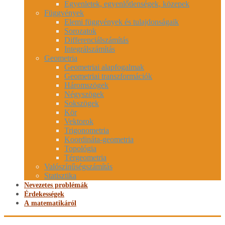
Egyenletek, egyenlőtlenségek, közepek
Függvények
Elemi függvények és tulajdonságaik
Sorozatok
Differenciálszámítás
Integrálszámítás
Geometria
Geometriai alapfogalmak
Geometriai transzformációk
Háromszögek
Négyszögek
Sokszögek
Kör
Vektorok
Trigonometria
Koordináta-geometria
Topológia
Térgeometria
Valószínűségszámítás
Statisztika
Nevezetes problémák
Érdekességek
A matematikáról