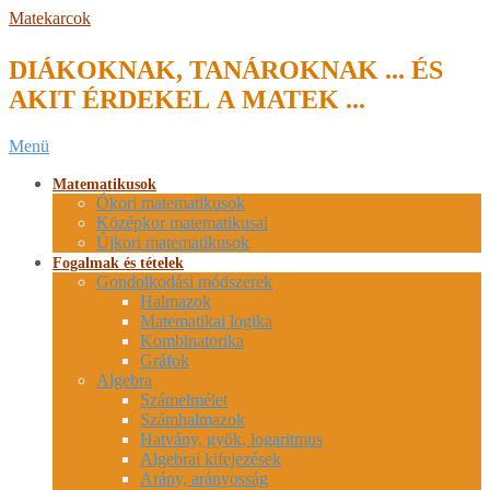
Skip
Matekarcok
to
content
DIÁKOKNAK, TANÁROKNAK ... ÉS
AKIT ÉRDEKEL A MATEK ...
Secondary
Menü
Navigation
Menu
Matematikusok
Ókori matematikusok
Középkor matematikusai
Újkori matematikusok
Fogalmak és tételek
Gondolkodási módszerek
Halmazok
Matematikai logika
Kombinatorika
Gráfok
Algebra
Számelmélet
Számhalmazok
Hatvány, gyök, logaritmus
Algebrai kifejezések
Arány, arányosság