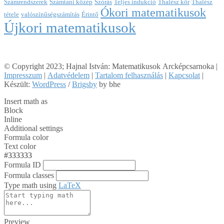
Számrendszerek
Számtani közép
Szórás
Teljes indukció
Thalész kör
Thalész
Ókori matematikusok
tétele
valószínűségszámítás
Érintő
Újkori matematikusok
© Copyright 2023; Hajnal István: Matematikusok Arcképcsarnoka |
Impresszum
|
Adatvédelem
|
Tartalom felhasználás
|
Kapcsolat
|
Készült:
WordPress
/
Brigsby
by bhe
Insert math as
Block
Inline
Additional settings
Formula color
Text color
#333333
Formula ID
Formula classes
Type math using
LaTeX
Preview