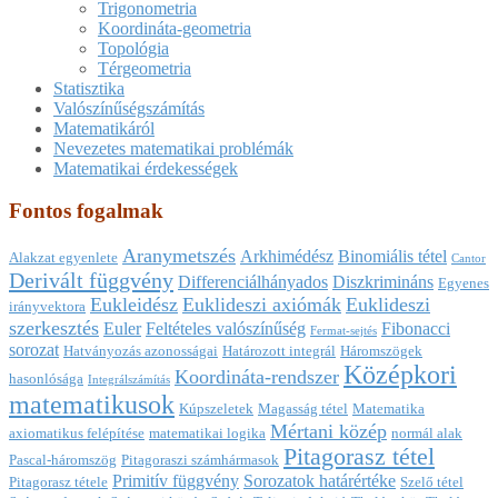
Trigonometria
Koordináta-geometria
Topológia
Térgeometria
Statisztika
Valószínűségszámítás
Matematikáról
Nevezetes matematikai problémák
Matematikai érdekességek
Fontos fogalmak
Aranymetszés
Arkhimédész
Binomiális tétel
Alakzat egyenlete
Cantor
Derivált függvény
Differenciálhányados
Diszkrimináns
Egyenes
Eukleidész
Euklideszi axiómák
Euklideszi
irányvektora
szerkesztés
Euler
Feltételes valószínűség
Fibonacci
Fermat-sejtés
sorozat
Hatványozás azonosságai
Határozott integrál
Háromszögek
Középkori
Koordináta-rendszer
hasonlósága
Integrálszámítás
matematikusok
Kúpszeletek
Magasság tétel
Matematika
Mértani közép
axiomatikus felépítése
matematikai logika
normál alak
Pitagorasz tétel
Pascal-háromszög
Pitagoraszi számhármasok
Primitív függvény
Sorozatok határértéke
Pitagorasz tétele
Szelő tétel