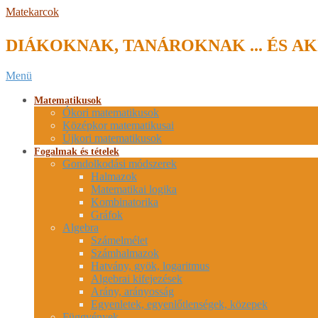
Skip
Matekarcok
to
content
DIÁKOKNAK, TANÁROKNAK ... ÉS AK
Secondary
Menü
Navigation
Menu
Matematikusok
Ókori matematikusok
Középkor matematikusai
Újkori matematikusok
Fogalmak és tételek
Gondolkodási módszerek
Halmazok
Matematikai logika
Kombinatorika
Gráfok
Algebra
Számelmélet
Számhalmazok
Hatvány, gyök, logaritmus
Algebrai kifejezések
Arány, arányosság
Egyenletek, egyenlőtlenségek, közepek
Függvények