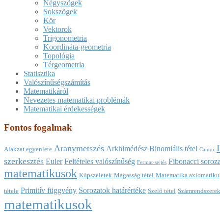
Négyszögek
Sokszögek
Kör
Vektorok
Trigonometria
Koordináta-geometria
Topológia
Térgeometria
Statisztika
Valószínűségszámítás
Matematikáról
Nevezetes matematikai problémák
Matematikai érdekességek
Fontos fogalmak
Aranymetszés
Arkhimédész
Binomiális tétel
Alakzat egyenlete
Cantor
szerkesztés
Euler
Feltételes valószínűség
Fibonacci soroza
Fermat-sejtés
matematikusok
Kúpszeletek
Magasság tétel
Matematika axiomatikus
Primitív függvény
Sorozatok határértéke
tétele
Szelő tétel
Számrendszere
matematikusok