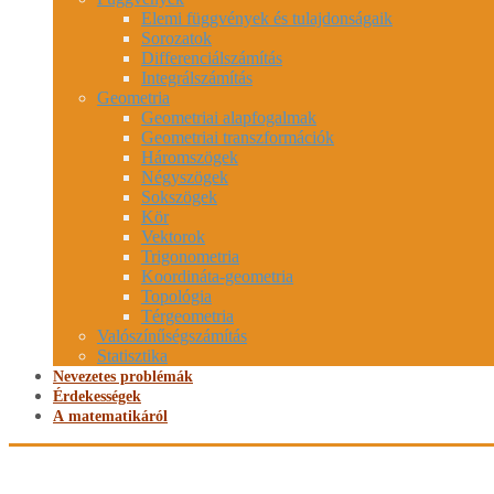
Elemi függvények és tulajdonságaik
Sorozatok
Differenciálszámítás
Integrálszámítás
Geometria
Geometriai alapfogalmak
Geometriai transzformációk
Háromszögek
Négyszögek
Sokszögek
Kör
Vektorok
Trigonometria
Koordináta-geometria
Topológia
Térgeometria
Valószínűségszámítás
Statisztika
Nevezetes problémák
Érdekességek
A matematikáról