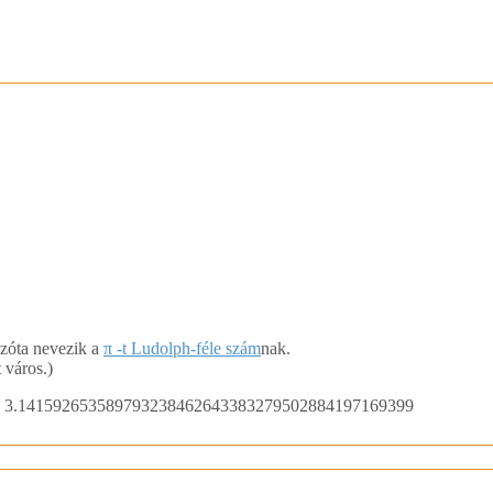
Azóta nevezik a
π -t Ludolph-féle szám
nak.
 város.)
3.141592653589793238462643383279502884197169399