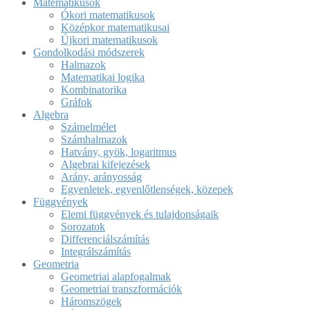
Matematikusok
Ókori matematikusok
Középkor matematikusai
Újkori matematikusok
Gondolkodási módszerek
Halmazok
Matematikai logika
Kombinatorika
Gráfok
Algebra
Számelmélet
Számhalmazok
Hatvány, gyök, logaritmus
Algebrai kifejezések
Arány, arányosság
Egyenletek, egyenlőtlenségek, közepek
Függvények
Elemi függvények és tulajdonságaik
Sorozatok
Differenciálszámítás
Integrálszámítás
Geometria
Geometriai alapfogalmak
Geometriai transzformációk
Háromszögek