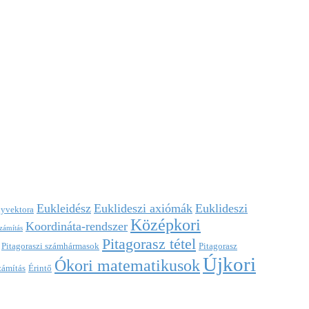
Eukleidész
Euklideszi axiómák
Euklideszi
nyvektora
Középkori
Koordináta-rendszer
számítás
Pitagorasz tétel
Pitagoraszi számhármasok
Pitagorasz
Újkori
Ókori matematikusok
zámítás
Érintő