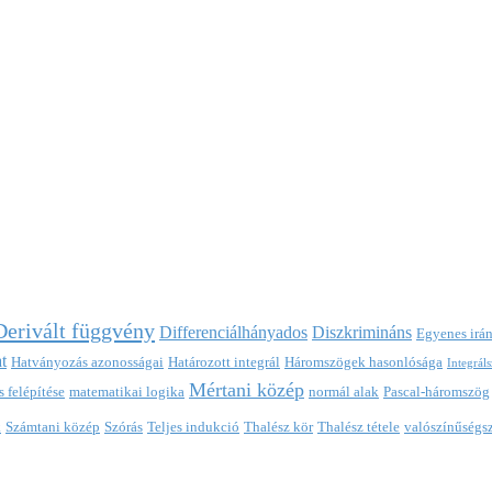
Derivált függvény
Differenciálhányados
Diszkrimináns
Egyenes irá
t
Hatványozás azonosságai
Határozott integrál
Háromszögek hasonlósága
Integrál
Mértani közép
 felépítése
matematikai logika
normál alak
Pascal-háromszög
k
Számtani közép
Szórás
Teljes indukció
Thalész kör
Thalész tétele
valószínűségs