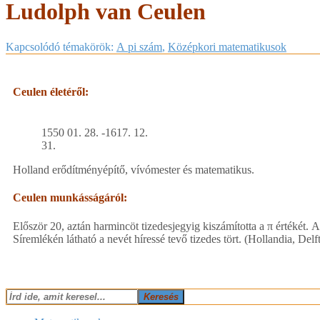
Ludolph van Ceulen
Kapcsolódó témakörök:
A pi szám
,
Középkori matematikusok
Ceulen életéről:
1550 01. 28. -1617. 12.
31.
Holland erődítményépítő, vívómester és matematikus.
Ceulen munkásságáról:
Először 20, aztán harmincöt tizedesjegyig kiszámította a π értékét. 
Síremlékén látható a nevét híressé tevő tizedes tört. (Hollandia, Delft
2018-
Keresés
02-
16