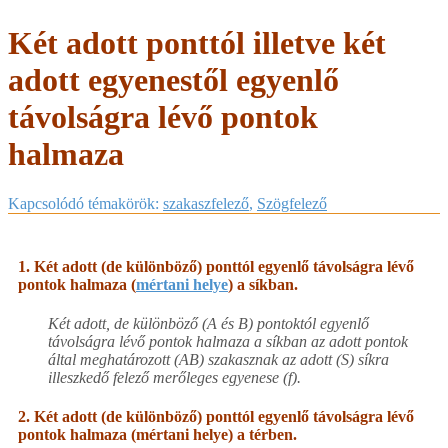
Két adott ponttól illetve két
adott egyenestől egyenlő
távolságra lévő pontok
halmaza
Kapcsolódó témakörök:
szakaszfelező
,
Szögfelező
1.
Két adott (de különböző) ponttól egyenlő távolságra lévő
pontok halmaza (
mértani helye
) a síkban.
Két adott, de különböző (A és B) pontoktól egyenlő
távolságra lévő pontok halmaza a síkban az adott pontok
által meghatározott (AB) szakasznak az adott (S) síkra
illeszkedő felező merőleges egyenese (f).
2.
Két adott (de különböző) ponttól egyenlő távolságra lévő
pontok halmaza (mértani helye) a térben.