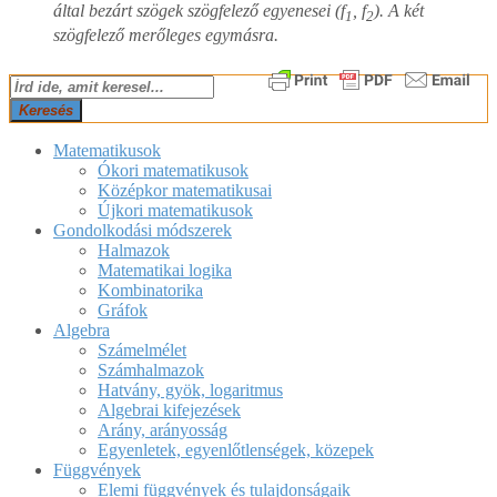
által bezárt szögek szögfelező egyenesei (f
, f
). A két
1
2
szögfelező merőleges egymásra.
2018-
Keresés
04-
04
Matematikusok
Ókori matematikusok
Középkor matematikusai
Újkori matematikusok
Gondolkodási módszerek
Halmazok
Matematikai logika
Kombinatorika
Gráfok
Algebra
Számelmélet
Számhalmazok
Hatvány, gyök, logaritmus
Algebrai kifejezések
Arány, arányosság
Egyenletek, egyenlőtlenségek, közepek
Függvények
Elemi függvények és tulajdonságaik