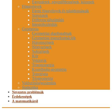
Egyenletek, egyenlőtlenségek, közepek
Függvények
Elemi függvények és tulajdonságaik
Sorozatok
Differenciálszámítás
Integrálszámítás
Geometria
Geometriai alapfogalmak
Geometriai transzformációk
Háromszögek
Négyszögek
Sokszögek
Kör
Vektorok
Trigonometria
Koordináta-geometria
Topológia
Térgeometria
Valószínűségszámítás
Statisztika
Nevezetes problémák
Érdekességek
A matematikáról