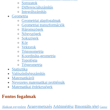
Sorozatok
Differenciálszámítás
Integrálszámítás
Geometria
Geometriai alapfogalmak
Geometriai transzformációk
Háromszögek
Négyszögek
Sokszögek
Kör
Vektorok
Trigonometria
Koordináta-geometria
Topológia
Térgeometria
Statisztika
Valószínűségszámítás
Matematikáról
Nevezetes matematikai problémák
Matematikai érdekességek
Fontos fogalmak
Aranymetszés
Arkhimédész
Binomiális tétel
Alakzat egyenlete
Cantor