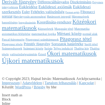
Derivált függvény
Differenciálhányados
Diszkrimináns
Egyenes
Eukleidész
Euklideszi axiómák
Euklideszi
irányvektora
szerkesztés
Euler
Feltételes valószínűség
Fibonacci
Fermat-sejtés
sorozat
Hatványozás azonosságai
Határozott integrál
Háromszögek
Középkori
Koordináta-rendszer
hasonlósága
Integrálszámítás
matematikusok
Kúpszeletek
Magasság tétel
Matematika
Mértani közép
axiomatikus felépítése
matematikai logika
normál alak
Pitagorasz tétel
Pascal-háromszög
Pitagoraszi számhármasok
Primitív függvény
Sorozatok határértéke
Pitagorasz tétele
Szelő tétel
Számrendszerek
Számtani közép
Szórás
Teljes indukció
Thalész kör
Thalész
Ókori matematikusok
tétele
valószínűségszámítás
Érintő
Újkori matematikusok
© Copyright 2023; Hajnal István: Matematikusok Arcképcsarnoka |
Impresszum
|
Adatvédelem
|
Tartalom felhasználás
|
Kapcsolat
|
Készült:
WordPress
/
Brigsby
by bhe
Insert math as
Block
Inline