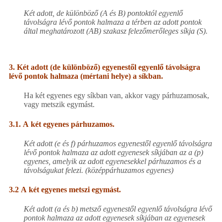
Két adott, de különböző (A és B) pontoktól egyenlő
távolságra lévő pontok halmaza a térben az adott pontok
által meghatározott (AB) szakasz felezőmerőleges síkja (S).
3. Két adott (de különböző) egyenestől egyenlő távolságra
lévő pontok halmaza (mértani helye) a síkban.
Ha két egyenes egy síkban van, akkor vagy párhuzamosak,
vagy metszik egymást.
3.1.
A két egyenes párhuzamos.
Két adott (e és f) párhuzamos egyenestől egyenlő távolságra
lévő pontok halmaza az adott egyenesek síkjában az a (p)
egyenes, amelyik az adott egyenesekkel párhuzamos és a
távolságukat felezi. (középpárhuzamos egyenes)
3.2
A két egyenes metszi egymást.
Két adott (a és b) metsző egyenestől egyenlő távolságra lévő
pontok halmaza az adott egyenesek síkjában az egyenesek