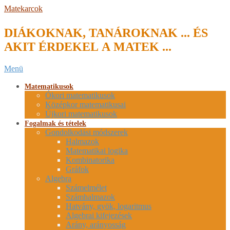
Skip
Matekarcok
to
content
DIÁKOKNAK, TANÁROKNAK ... ÉS
AKIT ÉRDEKEL A MATEK ...
Secondary
Menü
Navigation
Menu
Matematikusok
Ókori matematikusok
Középkor matematikusai
Újkori matematikusok
Fogalmak és tételek
Gondolkodási módszerek
Halmazok
Matematikai logika
Kombinatorika
Gráfok
Algebra
Számelmélet
Számhalmazok
Hatvány, gyök, logaritmus
Algebrai kifejezések
Arány, arányosság