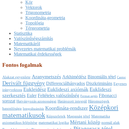
Kör
Vektorok
Trigonometria
Koordináta-geometria
Topológia
Térgeometria
Statisztika
Valószínűségszámítás
Matematikáról
Nevezetes matematikai problémák
Matematikai érdekességek
Fontos fogalmak
Aranymetszés
Arkhimédész
Binomiális tétel
Alakzat egyenlete
Cantor
Derivált függvény
Differenciálhányados
Diszkrimináns
Egyenes
Eukleidész
Euklideszi axiómák
Euklideszi
irányvektora
szerkesztés
Euler
Feltételes valószínűség
Fibonacci
Fermat-sejtés
sorozat
Hatványozás azonosságai
Határozott integrál
Háromszögek
Középkori
Koordináta-rendszer
hasonlósága
Integrálszámítás
matematikusok
Kúpszeletek
Magasság tétel
Matematika
Mértani közép
axiomatikus felépítése
matematikai logika
normál alak
Pitagorasz tétel