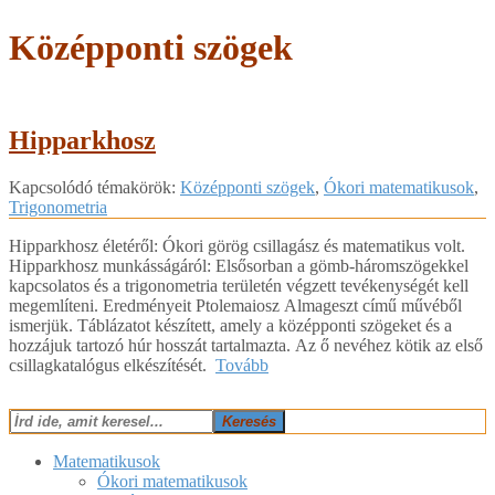
Középponti szögek
Hipparkhosz
2018-
Kapcsolódó témakörök:
Középponti szögek
,
Ókori matematikusok
,
02-
Trigonometria
21
Hipparkhosz életéről: Ókori görög csillagász és matematikus volt.
Hipparkhosz munkásságáról: Elsősorban a gömb-háromszögekkel
kapcsolatos és a trigonometria területén végzett tevékenységét kell
megemlíteni. Eredményeit Ptolemaiosz Almageszt című művéből
ismerjük. Táblázatot készített, amely a középponti szögeket és a
hozzájuk tartozó húr hosszát tartalmazta. Az ő nevéhez kötik az első
csillagkatalógus elkészítését.
Tovább
Keresés
Matematikusok
Ókori matematikusok