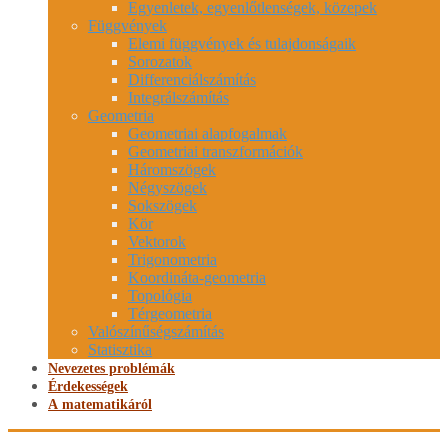
Egyenletek, egyenlőtlenségek, közepek
Függvények
Elemi függvények és tulajdonságaik
Sorozatok
Differenciálszámítás
Integrálszámítás
Geometria
Geometriai alapfogalmak
Geometriai transzformációk
Háromszögek
Négyszögek
Sokszögek
Kör
Vektorok
Trigonometria
Koordináta-geometria
Topológia
Térgeometria
Valószínűségszámítás
Statisztika
Nevezetes problémák
Érdekességek
A matematikáról