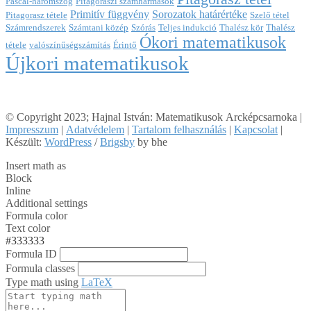
Pascal-háromszög
Pitagoraszi számhármasok
Primitív függvény
Sorozatok határértéke
Pitagorasz tétele
Szelő tétel
Számrendszerek
Számtani közép
Szórás
Teljes indukció
Thalész kör
Thalész
Ókori matematikusok
tétele
valószínűségszámítás
Érintő
Újkori matematikusok
© Copyright 2023; Hajnal István: Matematikusok Arcképcsarnoka |
Impresszum
|
Adatvédelem
|
Tartalom felhasználás
|
Kapcsolat
|
Készült:
WordPress
/
Brigsby
by bhe
Insert math as
Block
Inline
Additional settings
Formula color
Text color
#333333
Formula ID
Formula classes
Type math using
LaTeX