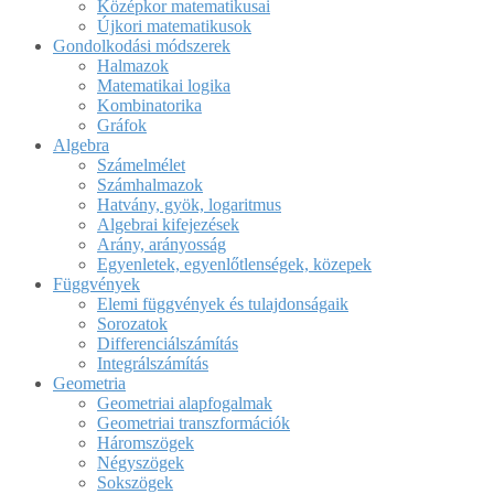
Középkor matematikusai
Újkori matematikusok
Gondolkodási módszerek
Halmazok
Matematikai logika
Kombinatorika
Gráfok
Algebra
Számelmélet
Számhalmazok
Hatvány, gyök, logaritmus
Algebrai kifejezések
Arány, arányosság
Egyenletek, egyenlőtlenségek, közepek
Függvények
Elemi függvények és tulajdonságaik
Sorozatok
Differenciálszámítás
Integrálszámítás
Geometria
Geometriai alapfogalmak
Geometriai transzformációk
Háromszögek
Négyszögek
Sokszögek