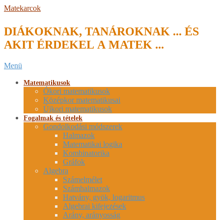
Skip
Matekarcok
to
content
DIÁKOKNAK, TANÁROKNAK ... ÉS
AKIT ÉRDEKEL A MATEK ...
Secondary
Menü
Navigation
Menu
Matematikusok
Ókori matematikusok
Középkor matematikusai
Újkori matematikusok
Fogalmak és tételek
Gondolkodási módszerek
Halmazok
Matematikai logika
Kombinatorika
Gráfok
Algebra
Számelmélet
Számhalmazok
Hatvány, gyök, logaritmus
Algebrai kifejezések
Arány, arányosság