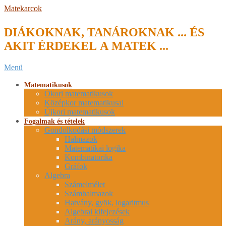
Skip
Matekarcok
to
content
DIÁKOKNAK, TANÁROKNAK ... ÉS
AKIT ÉRDEKEL A MATEK ...
Secondary
Menü
Navigation
Menu
Matematikusok
Ókori matematikusok
Középkor matematikusai
Újkori matematikusok
Fogalmak és tételek
Gondolkodási módszerek
Halmazok
Matematikai logika
Kombinatorika
Gráfok
Algebra
Számelmélet
Számhalmazok
Hatvány, gyök, logaritmus
Algebrai kifejezések
Arány, arányosság