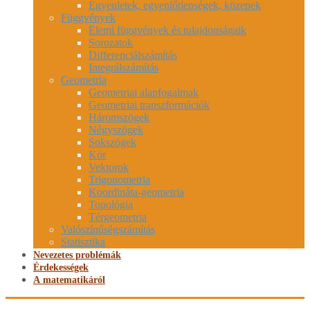
Egyenletek, egyenlőtlenségek, közepek
Függvények
Elemi függvények és tulajdonságaik
Sorozatok
Differenciálszámítás
Integrálszámítás
Geometria
Geometriai alapfogalmak
Geometriai transzformációk
Háromszögek
Négyszögek
Sokszögek
Kör
Vektorok
Trigonometria
Koordináta-geometria
Topológia
Térgeometria
Valószínűségszámítás
Statisztika
Nevezetes problémák
Érdekességek
A matematikáról