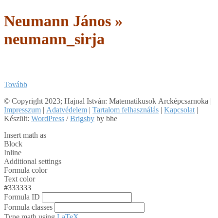
Neumann János »
neumann_sirja
Tovább
2018-
© Copyright 2023; Hajnal István: Matematikusok Arcképcsarnoka |
11-
Impresszum
|
Adatvédelem
|
Tartalom felhasználás
|
Kapcsolat
|
03
Készült:
WordPress
/
Brigsby
by bhe
Insert math as
Block
Inline
Additional settings
Formula color
Text color
#333333
Formula ID
Formula classes
Type math using
LaTeX