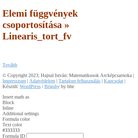
Elemi függvények
csoportosítása »
Linearis_tort_fv
Tovább
2018-
© Copyright 2023; Hajnal István: Matematikusok Arcképcsarnoka |
03-
Impresszum
|
Adatvédelem
|
Tartalom felhasználás
|
Kapcsolat
|
31
Készült:
WordPress
/
Brigsby
by bhe
Insert math as
Block
Inline
Additional settings
Formula color
Text color
#333333
Formula ID