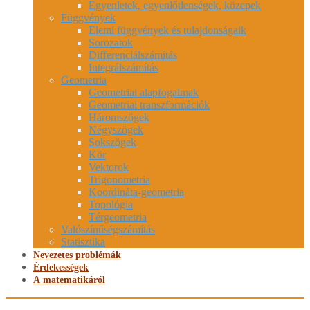
Egyenletek, egyenlőtlenségek, közepek
Függvények
Elemi függvények és tulajdonságaik
Sorozatok
Differenciálszámítás
Integrálszámítás
Geometria
Geometriai alapfogalmak
Geometriai transzformációk
Háromszögek
Négyszögek
Sokszögek
Kör
Vektorok
Trigonometria
Koordináta-geometria
Topológia
Térgeometria
Valószínűségszámítás
Statisztika
Nevezetes problémák
Érdekességek
A matematikáról