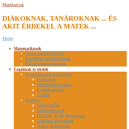
Skip
Matekarcok
to
content
DIÁKOKNAK, TANÁROKNAK ... ÉS
AKIT ÉRDEKEL A MATEK ...
Secondary
Menü
Navigation
Menu
Matematikusok
Ókori matematikusok
Középkor matematikusai
Újkori matematikusok
Fogalmak és tételek
Gondolkodási módszerek
Halmazok
Matematikai logika
Kombinatorika
Gráfok
Algebra
Számelmélet
Számhalmazok
Hatvány, gyök, logaritmus
Algebrai kifejezések
Arány, arányosság