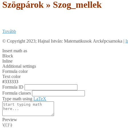
Szögpárok »
Szog_mellek
Tovább
2018-
© Copyright 2023; Hajnal István: Matematikusok Arcképcsarnoka |
I
03-
Insert math as
25
Block
Inline
Additional settings
Formula color
Text color
#333333
Formula ID
Formula classes
Type math using
LaTeX
Preview
\({}\)