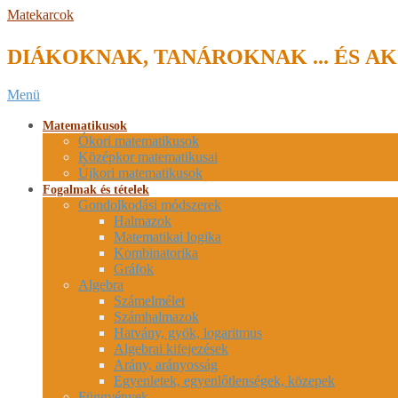
Skip
Matekarcok
to
content
DIÁKOKNAK, TANÁROKNAK ... ÉS AK
Secondary
Menü
Navigation
Menu
Matematikusok
Ókori matematikusok
Középkor matematikusai
Újkori matematikusok
Fogalmak és tételek
Gondolkodási módszerek
Halmazok
Matematikai logika
Kombinatorika
Gráfok
Algebra
Számelmélet
Számhalmazok
Hatvány, gyök, logaritmus
Algebrai kifejezések
Arány, arányosság
Egyenletek, egyenlőtlenségek, közepek
Függvények