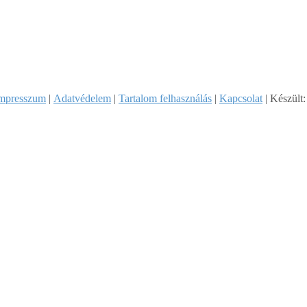
mpresszum
|
Adatvédelem
|
Tartalom felhasználás
|
Kapcsolat
| Készült