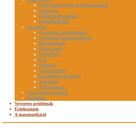
Elemi függvények és tulajdonságaik
Sorozatok
Differenciálszámítás
Integrálszámítás
Geometria
Geometriai alapfogalmak
Geometriai transzformációk
Háromszögek
Négyszögek
Sokszögek
Kör
Vektorok
Trigonometria
Koordináta-geometria
Topológia
Térgeometria
Valószínűségszámítás
Statisztika
Nevezetes problémák
Érdekességek
A matematikáról