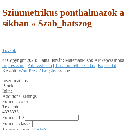
Szimmetrikus ponthalmazok a
síkban »
Szab_hatszog
Tovább
2018-
© Copyright 2023; Hajnal István: Matematikusok Arcképcsarnoka |
04-
Impresszum
|
Adatvédelem
|
Tartalom felhasználás
|
Kapcsolat
|
17
Készült:
WordPress
/
Brigsby
by bhe
Insert math as
Block
Inline
Additional settings
Formula color
Text color
#333333
Formula ID
Formula classes
Type math using
LaTeX