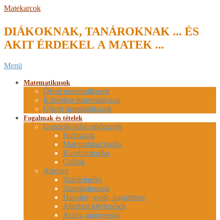
Skip
Matekarcok
to
content
DIÁKOKNAK, TANÁROKNAK ... ÉS
AKIT ÉRDEKEL A MATEK ...
Secondary
Menü
Navigation
Menu
Matematikusok
Ókori matematikusok
Középkor matematikusai
Újkori matematikusok
Fogalmak és tételek
Gondolkodási módszerek
Halmazok
Matematikai logika
Kombinatorika
Gráfok
Algebra
Számelmélet
Számhalmazok
Hatvány, gyök, logaritmus
Algebrai kifejezések
Arány, arányosság