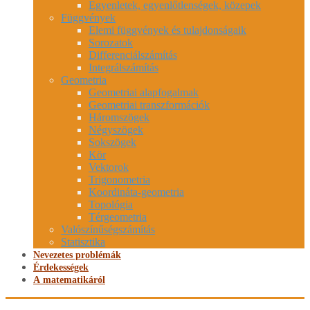
Egyenletek, egyenlőtlenségek, közepek
Függvények
Elemi függvények és tulajdonságaik
Sorozatok
Differenciálszámítás
Integrálszámítás
Geometria
Geometriai alapfogalmak
Geometriai transzformációk
Háromszögek
Négyszögek
Sokszögek
Kör
Vektorok
Trigonometria
Koordináta-geometria
Topológia
Térgeometria
Valószínűségszámítás
Statisztika
Nevezetes problémák
Érdekességek
A matematikáról