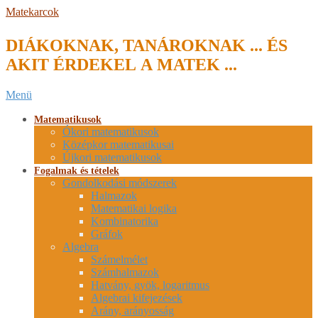
Skip
Matekarcok
to
content
DIÁKOKNAK, TANÁROKNAK ... ÉS
AKIT ÉRDEKEL A MATEK ...
Secondary
Menü
Navigation
Menu
Matematikusok
Ókori matematikusok
Középkor matematikusai
Újkori matematikusok
Fogalmak és tételek
Gondolkodási módszerek
Halmazok
Matematikai logika
Kombinatorika
Gráfok
Algebra
Számelmélet
Számhalmazok
Hatvány, gyök, logaritmus
Algebrai kifejezések
Arány, arányosság