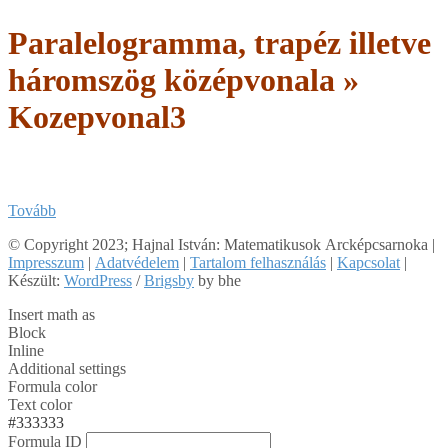
Paralelogramma, trapéz illetve
háromszög középvonala »
Kozepvonal3
Tovább
2018-
© Copyright 2023; Hajnal István: Matematikusok Arcképcsarnoka |
03-
Impresszum
|
Adatvédelem
|
Tartalom felhasználás
|
Kapcsolat
|
28
Készült:
WordPress
/
Brigsby
by bhe
Insert math as
Block
Inline
Additional settings
Formula color
Text color
#333333
Formula ID