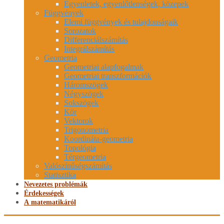
Egyenletek, egyenlőtlenségek, közepek
Függvények
Elemi függvények és tulajdonságaik
Sorozatok
Differenciálszámítás
Integrálszámítás
Geometria
Geometriai alapfogalmak
Geometriai transzformációk
Háromszögek
Négyszögek
Sokszögek
Kör
Vektorok
Trigonometria
Koordináta-geometria
Topológia
Térgeometria
Valószínűségszámítás
Statisztika
Nevezetes problémák
Érdekességek
A matematikáról