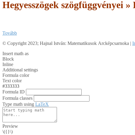
Hegyesszögek szögfüggvényei »
Tovább
2018-
© Copyright 2023; Hajnal István: Matematikusok Arcképcsarnoka |
I
04-
Insert math as
27
Block
Inline
Additional settings
Formula color
Text color
#333333
Formula ID
Formula classes
Type math using
LaTeX
Preview
\({}\)