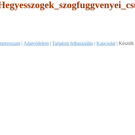
Hegyesszogek_szogfuggvenyei_cs
mpresszum
|
Adatvédelem
|
Tartalom felhasználás
|
Kapcsolat
| Készült