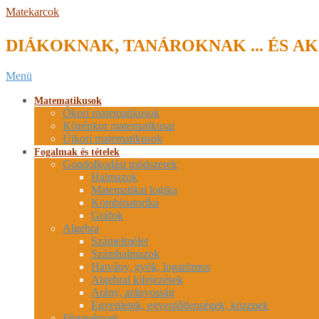
Skip
Matekarcok
to
content
DIÁKOKNAK, TANÁROKNAK ... ÉS AK
Secondary
Menü
Navigation
Menu
Matematikusok
Ókori matematikusok
Középkor matematikusai
Újkori matematikusok
Fogalmak és tételek
Gondolkodási módszerek
Halmazok
Matematikai logika
Kombinatorika
Gráfok
Algebra
Számelmélet
Számhalmazok
Hatvány, gyök, logaritmus
Algebrai kifejezések
Arány, arányosság
Egyenletek, egyenlőtlenségek, közepek
Függvények