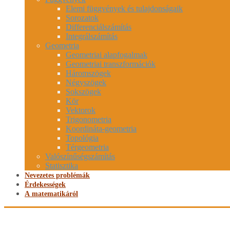
Elemi függvények és tulajdonságaik
Sorozatok
Differenciálszámítás
Integrálszámítás
Geometria
Geometriai alapfogalmak
Geometriai transzformációk
Háromszögek
Négyszögek
Sokszögek
Kör
Vektorok
Trigonometria
Koordináta-geometria
Topológia
Térgeometria
Valószínűségszámítás
Statisztika
Nevezetes problémák
Érdekességek
A matematikáról