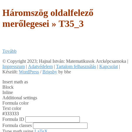
Háromszög oldalfelező
merőlegesei »
T35_3
Tovább
2019-
© Copyright 2023; Hajnal István: Matematikusok Arcképcsarnoka |
05-
Impresszum
|
Adatvédelem
|
Tartalom felhasználás
|
Kapcsolat
|
13
Készült:
WordPress
/
Brigsby
by bhe
Insert math as
Block
Inline
Additional settings
Formula color
Text color
#333333
Formula ID
Formula classes
Type math using
LaTeX