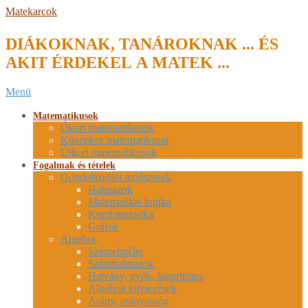
Skip
Matekarcok
to
content
DIÁKOKNAK, TANÁROKNAK ... ÉS
AKIT ÉRDEKEL A MATEK ...
Secondary
Menü
Navigation
Menu
Matematikusok
Ókori matematikusok
Középkor matematikusai
Újkori matematikusok
Fogalmak és tételek
Gondolkodási módszerek
Halmazok
Matematikai logika
Kombinatorika
Gráfok
Algebra
Számelmélet
Számhalmazok
Hatvány, gyök, logaritmus
Algebrai kifejezések
Arány, arányosság