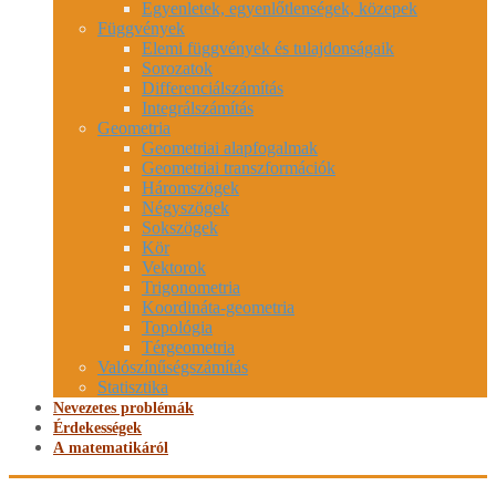
Egyenletek, egyenlőtlenségek, közepek
Függvények
Elemi függvények és tulajdonságaik
Sorozatok
Differenciálszámítás
Integrálszámítás
Geometria
Geometriai alapfogalmak
Geometriai transzformációk
Háromszögek
Négyszögek
Sokszögek
Kör
Vektorok
Trigonometria
Koordináta-geometria
Topológia
Térgeometria
Valószínűségszámítás
Statisztika
Nevezetes problémák
Érdekességek
A matematikáról