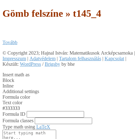
Gömb felszíne »
t145_4
Tovább
2018-
© Copyright 2023; Hajnal István: Matematikusok Arcképcsarnoka |
05-
Impresszum
|
Adatvédelem
|
Tartalom felhasználás
|
Kapcsolat
|
09
Készült:
WordPress
/
Brigsby
by bhe
Insert math as
Block
Inline
Additional settings
Formula color
Text color
#333333
Formula ID
Formula classes
Type math using
LaTeX