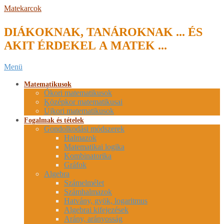
Skip
Matekarcok
to
content
DIÁKOKNAK, TANÁROKNAK ... ÉS
AKIT ÉRDEKEL A MATEK ...
Secondary
Menü
Navigation
Menu
Matematikusok
Ókori matematikusok
Középkor matematikusai
Újkori matematikusok
Fogalmak és tételek
Gondolkodási módszerek
Halmazok
Matematikai logika
Kombinatorika
Gráfok
Algebra
Számelmélet
Számhalmazok
Hatvány, gyök, logaritmus
Algebrai kifejezések
Arány, arányosság