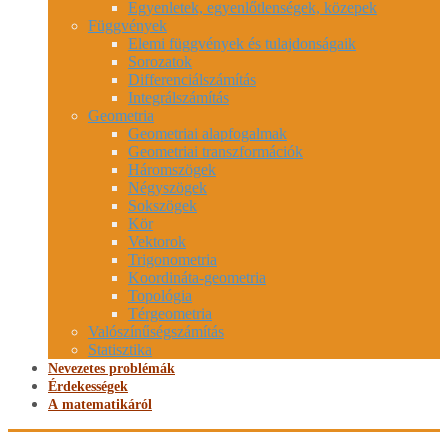
Egyenletek, egyenlőtlenségek, közepek
Függvények
Elemi függvények és tulajdonságaik
Sorozatok
Differenciálszámítás
Integrálszámítás
Geometria
Geometriai alapfogalmak
Geometriai transzformációk
Háromszögek
Négyszögek
Sokszögek
Kör
Vektorok
Trigonometria
Koordináta-geometria
Topológia
Térgeometria
Valószínűségszámítás
Statisztika
Nevezetes problémák
Érdekességek
A matematikáról