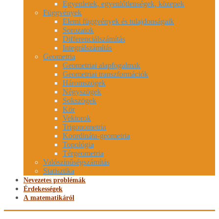
Egyenletek, egyenlőtlenségek, közepek
Függvények
Elemi függvények és tulajdonságaik
Sorozatok
Differenciálszámítás
Integrálszámítás
Geometria
Geometriai alapfogalmak
Geometriai transzformációk
Háromszögek
Négyszögek
Sokszögek
Kör
Vektorok
Trigonometria
Koordináta-geometria
Topológia
Térgeometria
Valószínűségszámítás
Statisztika
Nevezetes problémák
Érdekességek
A matematikáról