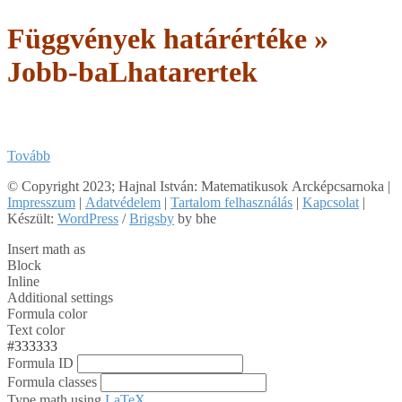
Függvények határértéke »
Jobb-baLhatarertek
Tovább
2018-
© Copyright 2023; Hajnal István: Matematikusok Arcképcsarnoka |
07-
Impresszum
|
Adatvédelem
|
Tartalom felhasználás
|
Kapcsolat
|
05
Készült:
WordPress
/
Brigsby
by bhe
Insert math as
Block
Inline
Additional settings
Formula color
Text color
#333333
Formula ID
Formula classes
Type math using
LaTeX