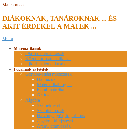
Skip
Matekarcok
to
content
DIÁKOKNAK, TANÁROKNAK ... ÉS
AKIT ÉRDEKEL A MATEK ...
Secondary
Menü
Navigation
Menu
Matematikusok
Ókori matematikusok
Középkor matematikusai
Újkori matematikusok
Fogalmak és tételek
Gondolkodási módszerek
Halmazok
Matematikai logika
Kombinatorika
Gráfok
Algebra
Számelmélet
Számhalmazok
Hatvány, gyök, logaritmus
Algebrai kifejezések
Arány, arányosság