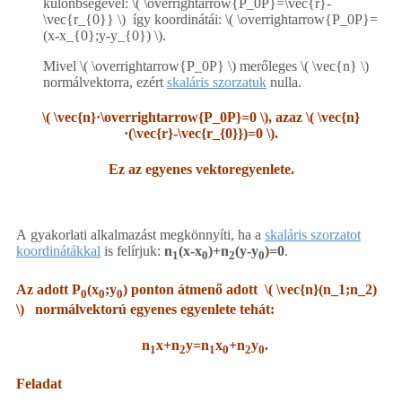
különbségével: ​
\( \overrightarrow{P_0P}=\vec{r}-
\vec{r_{0}} \)
​ így koordinátái: ​
\( \overrightarrow{P_0P}=
(x-x_{0};y-y_{0}) \)
.
Mivel ​
\( \overrightarrow{P_0P} \)
​ merőleges ​
\( \vec{n} \)
normálvektorra, ezért
skaláris szorzatuk
nulla.
\( \vec{n}·\overrightarrow{P_0P}=0 \)
​, azaz ​
\( \vec{n}
·(\vec{r}-\vec{r_{0}})=0 \)
​.
Ez az egyenes vektoregyenlete.
A gyakorlati alkalmazást megkönnyíti, ha a
skaláris szorzatot
koordinátákkal
is felírjuk:
n
(x-x
)+n
(y-y
)=0
.
1
0
2
0
Az adott
P
(x
;y
)
ponton átmenő adott ​
\( \vec{n}(n_1;n_2)
0
0
0
\)
​ normálvektorú egyenes egyenlete tehát:
n
x+n
y=n
x
+n
y
.
1
2
1
0
2
0
Feladat