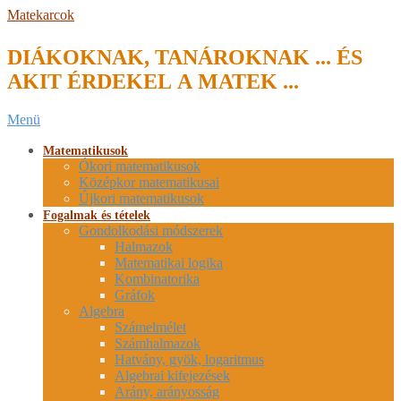
Skip
Matekarcok
to
content
DIÁKOKNAK, TANÁROKNAK ... ÉS
AKIT ÉRDEKEL A MATEK ...
Secondary
Menü
Navigation
Menu
Matematikusok
Ókori matematikusok
Középkor matematikusai
Újkori matematikusok
Fogalmak és tételek
Gondolkodási módszerek
Halmazok
Matematikai logika
Kombinatorika
Gráfok
Algebra
Számelmélet
Számhalmazok
Hatvány, gyök, logaritmus
Algebrai kifejezések
Arány, arányosság