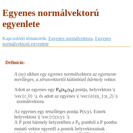
Egyenes normálvektorú
egyenlete
Kapcsolódó témakörök:
Egyenes normálvektora
,
Egyenes
normálvektorú egyenlete
Definíció:
A (xy) síkban egy egyenes normálvektora az egyenesre
merőleges, a zérusvektortól különböző bármely vektor.
Adott az egyenes egy
P
(x
;y
)
pontja, helyvektora ​
\(
0
0
0
\vec{r_0} \)
​, és adott az egyenes ​
\( \vec{n}(n_1;n_2) \)
normálvektora.
Az egyenes egy tetszőleges pontja P(x;y). Ennek
helyvektora ​
\( \vec{r}(x;y). \)
​ ​
A P pont bármely helyzetében a P
pontból a P pontba
0
mutató vektor egyenlő a pontok helyvektorainak