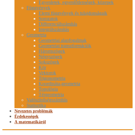
Egyenletek, egyenlőtlenségek, közepek
Függvények
Elemi függvények és tulajdonságaik
Sorozatok
Differenciálszámítás
Integrálszámítás
Geometria
Geometriai alapfogalmak
Geometriai transzformációk
Háromszögek
Négyszögek
Sokszögek
Kör
Vektorok
Trigonometria
Koordináta-geometria
Topológia
Térgeometria
Valószínűségszámítás
Statisztika
Nevezetes problémák
Érdekességek
A matematikáról