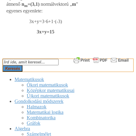
átmenő
n
=(3,1)
normálvektorú „
m
”
m
egyenes egyenlete:
3x+y=3⋅6+1⋅(-3)
3x+y=15
2018-
Keresés
05-
04
Matematikusok
Ókori matematikusok
Középkor matematikusai
Újkori matematikusok
Gondolkodási módszerek
Halmazok
Matematikai logika
Kombinatorika
Gráfok
Algebra
Számelmélet