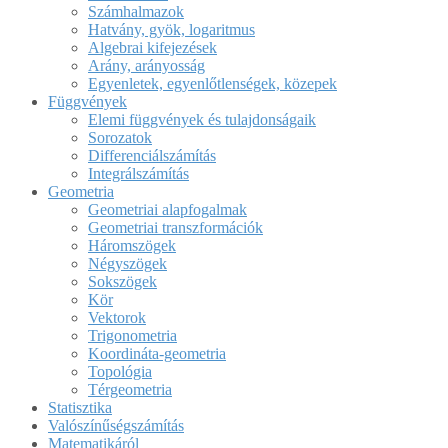
Számhalmazok
Hatvány, gyök, logaritmus
Algebrai kifejezések
Arány, arányosság
Egyenletek, egyenlőtlenségek, közepek
Függvények
Elemi függvények és tulajdonságaik
Sorozatok
Differenciálszámítás
Integrálszámítás
Geometria
Geometriai alapfogalmak
Geometriai transzformációk
Háromszögek
Négyszögek
Sokszögek
Kör
Vektorok
Trigonometria
Koordináta-geometria
Topológia
Térgeometria
Statisztika
Valószínűségszámítás
Matematikáról