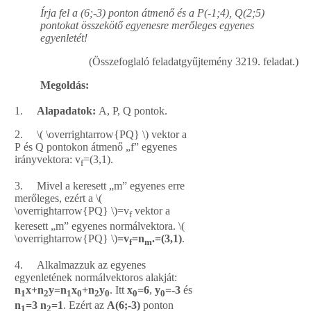
Írja fel a (6;-3) ponton átmenő és a P(-1;4), Q(2;5)
pontokat összekötő egyenesre merőleges egyenes
egyenletét!
(Összefoglaló feladatgyűjtemény 3219. feladat.)
Megoldás:
1.
Alapadatok:
A, P, Q pontok.
2. ​
\( \overrightarrow{PQ} \)
​ vektor a
P és Q pontokon átmenő „f” egyenes
irányvektora: v
=(3,1).
f
3. Mivel a keresett „m” egyenes erre
merőleges, ezért a ​​
\(
\overrightarrow{PQ} \)
​=v
vektor a
f
keresett „m” egyenes normálvektora. ​​
\(
\overrightarrow{PQ} \)
=v
=n
.=(3,1)
.
f
m
4. Alkalmazzuk az egyenes
egyenletének normálvektoros alakját:
n
x+n
y=n
x
+n
y
. Itt
x
=6
,
y
=-3
és
1
2
1
0
2
0
0
0
n
=3
n
=1
. Ezért az
A(6;-3)
ponton
1
2