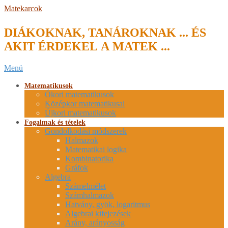
Skip
Matekarcok
to
content
DIÁKOKNAK, TANÁROKNAK ... ÉS
AKIT ÉRDEKEL A MATEK ...
Secondary
Menü
Navigation
Menu
Matematikusok
Ókori matematikusok
Középkor matematikusai
Újkori matematikusok
Fogalmak és tételek
Gondolkodási módszerek
Halmazok
Matematikai logika
Kombinatorika
Gráfok
Algebra
Számelmélet
Számhalmazok
Hatvány, gyök, logaritmus
Algebrai kifejezések
Arány, arányosság