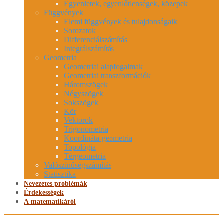
Egyenletek, egyenlőtlenségek, közepek
Függvények
Elemi függvények és tulajdonságaik
Sorozatok
Differenciálszámítás
Integrálszámítás
Geometria
Geometriai alapfogalmak
Geometriai transzformációk
Háromszögek
Négyszögek
Sokszögek
Kör
Vektorok
Trigonometria
Koordináta-geometria
Topológia
Térgeometria
Valószínűségszámítás
Statisztika
Nevezetes problémák
Érdekességek
A matematikáról