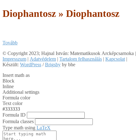
Diophantosz »
Diophantosz
Tovább
2018-
© Copyright 2023; Hajnal István: Matematikusok Arcképcsarnoka |
02-
Impresszum
|
Adatvédelem
|
Tartalom felhasználás
|
Kapcsolat
|
23
Készült:
WordPress
/
Brigsby
by bhe
Insert math as
Block
Inline
Additional settings
Formula color
Text color
#333333
Formula ID
Formula classes
Type math using
LaTeX