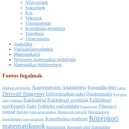
Négyszögek
Sokszögek
Kör
Vektorok
Trigonometria
Koordináta-geometria
Topológia
Térgeometria
Statisztika
Valószínűségszámítás
Matematikáról
Nevezetes matematikai problémák
Matematikai érdekességek
Fontos fogalmak
Aranymetszés
Arkhimédész
Binomiális tétel
Alakzat egyenlete
Cantor
Derivált függvény
Differenciálhányados
Diszkrimináns
Egyenes
Eukleidész
Euklideszi axiómák
Euklideszi
irányvektora
szerkesztés
Euler
Feltételes valószínűség
Fibonacci
Fermat-sejtés
sorozat
Hatványozás azonosságai
Határozott integrál
Háromszögek
Középkori
Koordináta-rendszer
hasonlósága
Integrálszámítás
matematikusok
Kúpszeletek
Magasság tétel
Matematika