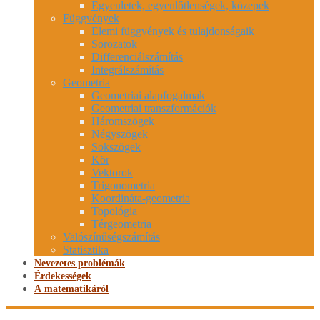
Egyenletek, egyenlőtlenségek, közepek
Függvények
Elemi függvények és tulajdonságaik
Sorozatok
Differenciálszámítás
Integrálszámítás
Geometria
Geometriai alapfogalmak
Geometriai transzformációk
Háromszögek
Négyszögek
Sokszögek
Kör
Vektorok
Trigonometria
Koordináta-geometria
Topológia
Térgeometria
Valószínűségszámítás
Statisztika
Nevezetes problémák
Érdekességek
A matematikáról