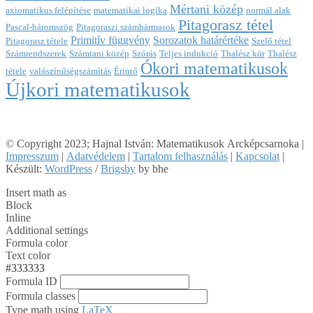
Mértani közép
axiomatikus felépítése
matematikai logika
normál alak
Pitagorasz tétel
Pascal-háromszög
Pitagoraszi számhármasok
Primitív függvény
Sorozatok határértéke
Pitagorasz tétele
Szelő tétel
Számrendszerek
Számtani közép
Szórás
Teljes indukció
Thalész kör
Thalész
Ókori matematikusok
tétele
valószínűségszámítás
Érintő
Újkori matematikusok
© Copyright 2023; Hajnal István: Matematikusok Arcképcsarnoka |
Impresszum
|
Adatvédelem
|
Tartalom felhasználás
|
Kapcsolat
|
Készült:
WordPress
/
Brigsby
by bhe
Insert math as
Block
Inline
Additional settings
Formula color
Text color
#333333
Formula ID
Formula classes
Type math using
LaTeX