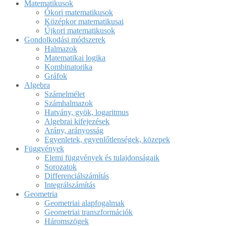
Matematikusok
Ókori matematikusok
Középkor matematikusai
Újkori matematikusok
Gondolkodási módszerek
Halmazok
Matematikai logika
Kombinatorika
Gráfok
Algebra
Számelmélet
Számhalmazok
Hatvány, gyök, logaritmus
Algebrai kifejezések
Arány, arányosság
Egyenletek, egyenlőtlenségek, közepek
Függvények
Elemi függvények és tulajdonságaik
Sorozatok
Differenciálszámítás
Integrálszámítás
Geometria
Geometriai alapfogalmak
Geometriai transzformációk
Háromszögek