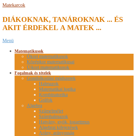
Skip
Matekarcok
to
content
DIÁKOKNAK, TANÁROKNAK ... ÉS
AKIT ÉRDEKEL A MATEK ...
Secondary
Menü
Navigation
Menu
Matematikusok
Ókori matematikusok
Középkor matematikusai
Újkori matematikusok
Fogalmak és tételek
Gondolkodási módszerek
Halmazok
Matematikai logika
Kombinatorika
Gráfok
Algebra
Számelmélet
Számhalmazok
Hatvány, gyök, logaritmus
Algebrai kifejezések
Arány, arányosság