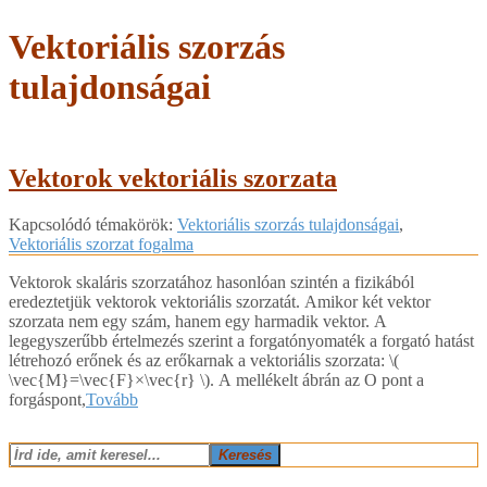
Vektoriális szorzás
tulajdonságai
Vektorok vektoriális szorzata
2018-
Kapcsolódó témakörök:
Vektoriális szorzás tulajdonságai
,
04-
Vektoriális szorzat fogalma
24
Vektorok skaláris szorzatához hasonlóan szintén a fizikából
eredeztetjük vektorok vektoriális szorzatát. Amikor két vektor
szorzata nem egy szám, hanem egy harmadik vektor. A
legegyszerűbb értelmezés szerint a forgatónyomaték a forgató hatást
létrehozó erőnek és az erőkarnak a vektoriális szorzata: ​​\(
\vec{M}=\vec{F}×\vec{r} \)​. A mellékelt ábrán az O pont a
forgáspont,
Tovább
Keresés