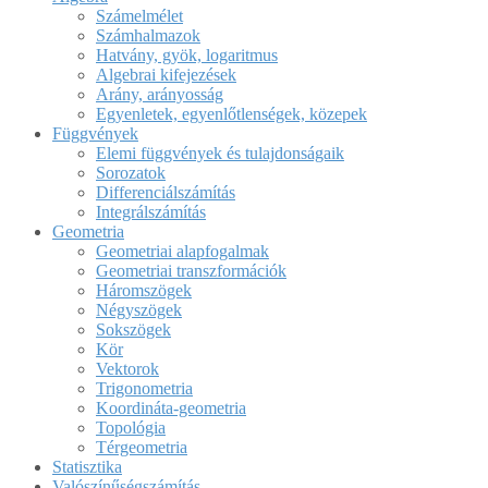
Számelmélet
Számhalmazok
Hatvány, gyök, logaritmus
Algebrai kifejezések
Arány, arányosság
Egyenletek, egyenlőtlenségek, közepek
Függvények
Elemi függvények és tulajdonságaik
Sorozatok
Differenciálszámítás
Integrálszámítás
Geometria
Geometriai alapfogalmak
Geometriai transzformációk
Háromszögek
Négyszögek
Sokszögek
Kör
Vektorok
Trigonometria
Koordináta-geometria
Topológia
Térgeometria
Statisztika
Valószínűségszámítás