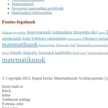
Matematikáról
Nevezetes matematikai problémák
Matematikai érdekességek
Fontos fogalmak
Aranymetszés
Arkhimédész
Binomiális tétel
Alakzat egyenlete
Cantor
szerkesztés
Euler
Feltételes valószínűség
Fibonacci soroza
Fermat-sejtés
matematikusok
Kúpszeletek
Magasság tétel
Matematika axiomatikus
Primitív függvény
Sorozatok határértéke
tétele
Szelő tétel
Számrendszere
matematikusok
© Copyright 2023; Hajnal István: Matematikusok Arcképcsarnoka |
I
Insert math as
Block
Inline
Additional settings
Formula color