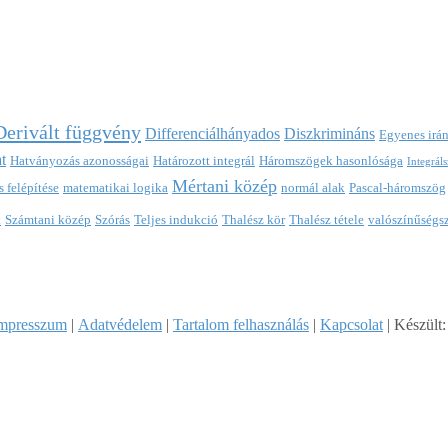
Derivált függvény
Differenciálhányados
Diszkrimináns
Egyenes irá
t
Hatványozás azonosságai
Határozott integrál
Háromszögek hasonlósága
Integrál
Mértani közép
 felépítése
matematikai logika
normál alak
Pascal-háromszög
k
Számtani közép
Szórás
Teljes indukció
Thalész kör
Thalész tétele
valószínűségs
mpresszum
|
Adatvédelem
|
Tartalom felhasználás
|
Kapcsolat
| Készült