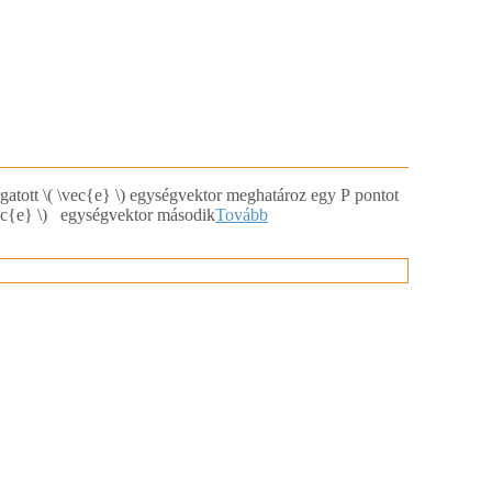
orgatott ​\( \vec{e} \) egységvektor meghatároz egy P pontot
\vec{e} \) egységvektor második
Tovább