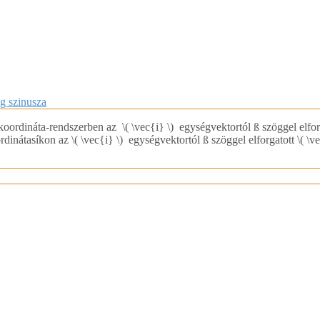
g szinusza
y) koordináta-rendszerben az ​\( \vec{i} \) egységvektortól ß szöggel elf
dinátasíkon az \( \vec{i} \) egységvektortól ß szöggel elforgatott \( 