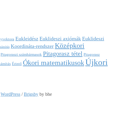
Eukleidész
Euklideszi axiómák
Euklideszi
nyvektora
Középkori
Koordináta-rendszer
számítás
Pitagorasz tétel
Pitagoraszi számhármasok
Pitagorasz
Újkori
Ókori matematikusok
zámítás
Érintő
:
WordPress
/
Brigsby
by bhe