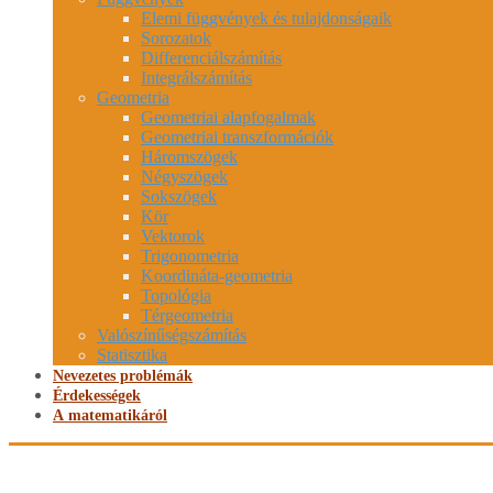
Elemi függvények és tulajdonságaik
Sorozatok
Differenciálszámítás
Integrálszámítás
Geometria
Geometriai alapfogalmak
Geometriai transzformációk
Háromszögek
Négyszögek
Sokszögek
Kör
Vektorok
Trigonometria
Koordináta-geometria
Topológia
Térgeometria
Valószínűségszámítás
Statisztika
Nevezetes problémák
Érdekességek
A matematikáról