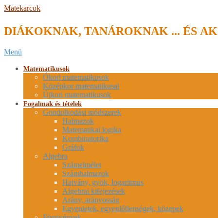
Skip
Matekarcok
to
content
DIÁKOKNAK, TANÁROKNAK ... ÉS AK
Secondary
Menü
Navigation
Menu
Matematikusok
Ókori matematikusok
Középkor matematikusai
Újkori matematikusok
Fogalmak és tételek
Gondolkodási módszerek
Halmazok
Matematikai logika
Kombinatorika
Gráfok
Algebra
Számelmélet
Számhalmazok
Hatvány, gyök, logaritmus
Algebrai kifejezések
Arány, arányosság
Egyenletek, egyenlőtlenségek, közepek
Függvények