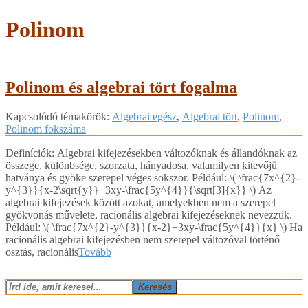
Polinom
Polinom és algebrai tört fogalma
2018-
Kapcsolódó témakörök:
Algebrai egész
,
Algebrai tört
,
Polinom
,
03-
Polinom fokszáma
16
Definíciók: Algebrai kifejezésekben változóknak és állandóknak az
összege, különbsége, szorzata, hányadosa, valamilyen kitevőjű
hatványa és gyöke szerepel véges sokszor. Például: ​\( \frac{7x^{2}-
y^{3}}{x-2\sqrt{y}}+3xy-\frac{5y^{4}}{\sqrt[3]{x}} \)​ Az
algebrai kifejezések között azokat, amelyekben nem a szerepel
gyökvonás művelete, racionális algebrai kifejezéseknek nevezzük.
Például: \( \frac{7x^{2}-y^{3}}{x-2}+3xy-\frac{5y^{4}}{x} \)​ Ha
racionális algebrai kifejezésben nem szerepel változóval történő
osztás, racionális
Tovább
Keresés