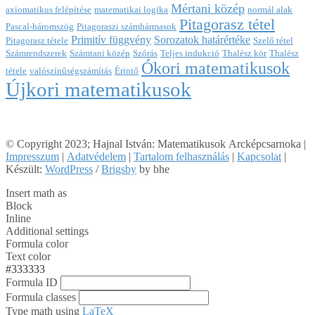
Mértani közép
axiomatikus felépítése
matematikai logika
normál alak
Pitagorasz tétel
Pascal-háromszög
Pitagoraszi számhármasok
Primitív függvény
Sorozatok határértéke
Pitagorasz tétele
Szelő tétel
Számrendszerek
Számtani közép
Szórás
Teljes indukció
Thalész kör
Thalész
Ókori matematikusok
tétele
valószínűségszámítás
Érintő
Újkori matematikusok
© Copyright 2023; Hajnal István: Matematikusok Arcképcsarnoka |
Impresszum
|
Adatvédelem
|
Tartalom felhasználás
|
Kapcsolat
|
Készült:
WordPress
/
Brigsby
by bhe
Insert math as
Block
Inline
Additional settings
Formula color
Text color
#333333
Formula ID
Formula classes
Type math using
LaTeX