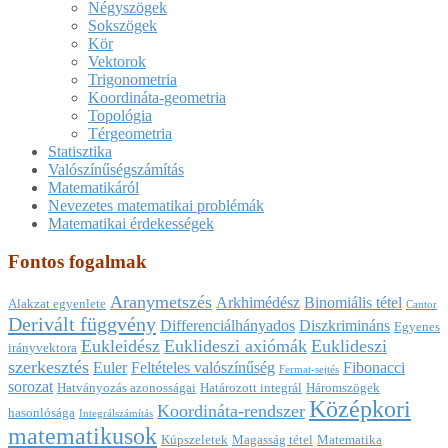
Négyszögek
Sokszögek
Kör
Vektorok
Trigonometria
Koordináta-geometria
Topológia
Térgeometria
Statisztika
Valószínűségszámítás
Matematikáról
Nevezetes matematikai problémák
Matematikai érdekességek
Fontos fogalmak
Aranymetszés
Arkhimédész
Binomiális tétel
Alakzat egyenlete
Cantor
Derivált függvény
Differenciálhányados
Diszkrimináns
Egyenes
Eukleidész
Euklideszi axiómák
Euklideszi
irányvektora
szerkesztés
Euler
Feltételes valószínűség
Fibonacci
Fermat-sejtés
sorozat
Hatványozás azonosságai
Határozott integrál
Háromszögek
Középkori
Koordináta-rendszer
hasonlósága
Integrálszámítás
matematikusok
Kúpszeletek
Magasság tétel
Matematika