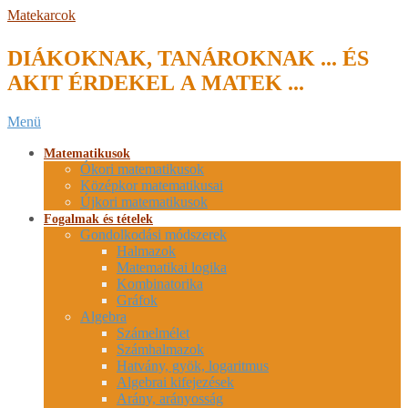
Skip
Matekarcok
to
content
DIÁKOKNAK, TANÁROKNAK ... ÉS
AKIT ÉRDEKEL A MATEK ...
Secondary
Menü
Navigation
Menu
Matematikusok
Ókori matematikusok
Középkor matematikusai
Újkori matematikusok
Fogalmak és tételek
Gondolkodási módszerek
Halmazok
Matematikai logika
Kombinatorika
Gráfok
Algebra
Számelmélet
Számhalmazok
Hatvány, gyök, logaritmus
Algebrai kifejezések
Arány, arányosság