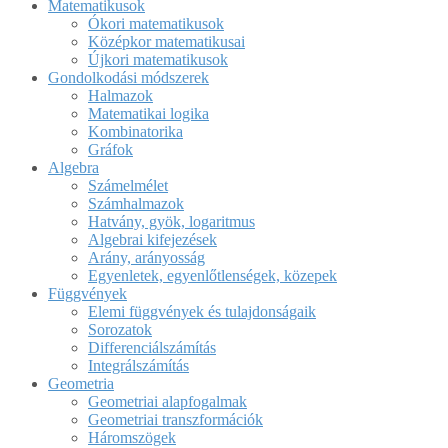
Matematikusok
Ókori matematikusok
Középkor matematikusai
Újkori matematikusok
Gondolkodási módszerek
Halmazok
Matematikai logika
Kombinatorika
Gráfok
Algebra
Számelmélet
Számhalmazok
Hatvány, gyök, logaritmus
Algebrai kifejezések
Arány, arányosság
Egyenletek, egyenlőtlenségek, közepek
Függvények
Elemi függvények és tulajdonságaik
Sorozatok
Differenciálszámítás
Integrálszámítás
Geometria
Geometriai alapfogalmak
Geometriai transzformációk
Háromszögek