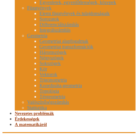
Egyenletek, egyenlőtlenségek, közepek
Függvények
Elemi függvények és tulajdonságaik
Sorozatok
Differenciálszámítás
Integrálszámítás
Geometria
Geometriai alapfogalmak
Geometriai transzformációk
Háromszögek
Négyszögek
Sokszögek
Kör
Vektorok
Trigonometria
Koordináta-geometria
Topológia
Térgeometria
Valószínűségszámítás
Statisztika
Nevezetes problémák
Érdekességek
A matematikáról