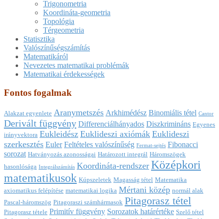
Trigonometria
Koordináta-geometria
Topológia
Térgeometria
Statisztika
Valószínűségszámítás
Matematikáról
Nevezetes matematikai problémák
Matematikai érdekességek
Fontos fogalmak
Aranymetszés
Arkhimédész
Binomiális tétel
Alakzat egyenlete
Cantor
Derivált függvény
Differenciálhányados
Diszkrimináns
Egyenes
Eukleidész
Euklideszi axiómák
Euklideszi
irányvektora
szerkesztés
Euler
Feltételes valószínűség
Fibonacci
Fermat-sejtés
sorozat
Hatványozás azonosságai
Határozott integrál
Háromszögek
Középkori
Koordináta-rendszer
hasonlósága
Integrálszámítás
matematikusok
Kúpszeletek
Magasság tétel
Matematika
Mértani közép
axiomatikus felépítése
matematikai logika
normál alak
Pitagorasz tétel
Pascal-háromszög
Pitagoraszi számhármasok
Primitív függvény
Sorozatok határértéke
Pitagorasz tétele
Szelő tétel