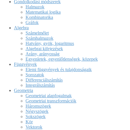
Gondolkodási módszerek
Halmazok
Matematikai logika
Kombinatorika
Gráfok
Algebra
Számelmélet
Számhalmazok
Hatvány, gyök, logaritmus
Algebrai kifejezések
Arány, arányosság
Egyenletek, egyenlőtlenségek, közepek
Függvények
Elemi függvények és tulajdonságaik
Sorozatok
Differenciálszámítás
Integrálszámítás
Geometria
Geometriai alapfogalmak
Geometriai transzformációk
Háromszögek
Négyszögek
Sokszögek
Kör
Vektorok