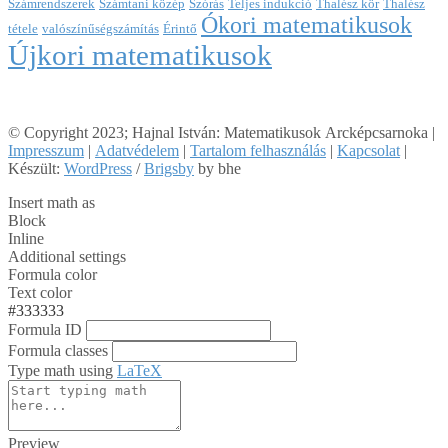
Számrendszerek
Számtani közép
Szórás
Teljes indukció
Thalész kör
Thalész
Ókori matematikusok
tétele
valószínűségszámítás
Érintő
Újkori matematikusok
© Copyright 2023; Hajnal István: Matematikusok Arcképcsarnoka |
Impresszum
|
Adatvédelem
|
Tartalom felhasználás
|
Kapcsolat
|
Készült:
WordPress
/
Brigsby
by bhe
Insert math as
Block
Inline
Additional settings
Formula color
Text color
#333333
Formula ID
Formula classes
Type math using
LaTeX
Preview