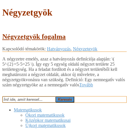
Négyzetgyök
Négyzetgyök fogalma
2018-
Kapcsolódó témakörök:
Hatványozás
,
Négyzetgyök
03-
13
A négyzetre emelés, azaz a hatványozás definíciója alapján: ​\(
5^{2}=5·5=25 \)​. Így egy 5 egység oldalú négyzet területe 25
területegység. Ha a feladat fordított és a négyzet területéből kell
meghatározni a négyzet oldalát, akkor új műveletre, a
négyzetgyökvonásra van szükség. Definíció: Egy nemnegatív valós
szám négyzetgyöke az a nemnegatív valós
Tovább
Keresés
Matematikusok
Ókori matematikusok
Középkor matematikusai
Újkori matematikusok