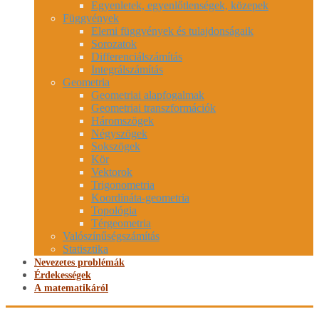
Egyenletek, egyenlőtlenségek, közepek
Függvények
Elemi függvények és tulajdonságaik
Sorozatok
Differenciálszámítás
Integrálszámítás
Geometria
Geometriai alapfogalmak
Geometriai transzformációk
Háromszögek
Négyszögek
Sokszögek
Kör
Vektorok
Trigonometria
Koordináta-geometria
Topológia
Térgeometria
Valószínűségszámítás
Statisztika
Nevezetes problémák
Érdekességek
A matematikáról