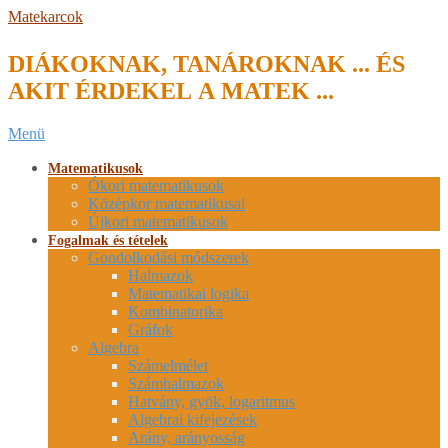
Skip
Matekarcok
to
content
DIÁKOKNAK, TANÁROKNAK ... ÉS
AKIT ÉRDEKEL A MATEK ...
Secondary
Menü
Navigation
Menu
Matematikusok
Ókori matematikusok
Középkor matematikusai
Újkori matematikusok
Fogalmak és tételek
Gondolkodási módszerek
Halmazok
Matematikai logika
Kombinatorika
Gráfok
Algebra
Számelmélet
Számhalmazok
Hatvány, gyök, logaritmus
Algebrai kifejezések
Arány, arányosság