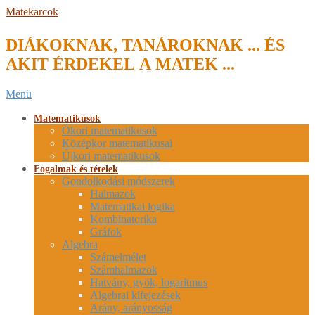
Skip
Matekarcok
to
content
DIÁKOKNAK, TANÁROKNAK ... ÉS
AKIT ÉRDEKEL A MATEK ...
Secondary
Menü
Navigation
Menu
Matematikusok
Ókori matematikusok
Középkor matematikusai
Újkori matematikusok
Fogalmak és tételek
Gondolkodási módszerek
Halmazok
Matematikai logika
Kombinatorika
Gráfok
Algebra
Számelmélet
Számhalmazok
Hatvány, gyök, logaritmus
Algebrai kifejezések
Arány, arányosság