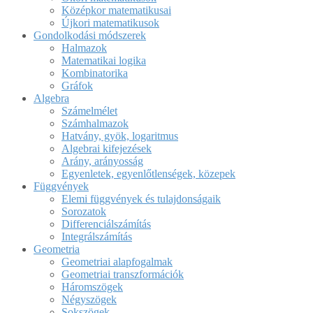
Középkor matematikusai
Újkori matematikusok
Gondolkodási módszerek
Halmazok
Matematikai logika
Kombinatorika
Gráfok
Algebra
Számelmélet
Számhalmazok
Hatvány, gyök, logaritmus
Algebrai kifejezések
Arány, arányosság
Egyenletek, egyenlőtlenségek, közepek
Függvények
Elemi függvények és tulajdonságaik
Sorozatok
Differenciálszámítás
Integrálszámítás
Geometria
Geometriai alapfogalmak
Geometriai transzformációk
Háromszögek
Négyszögek
Sokszögek