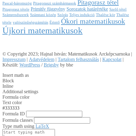
Pitagorasz tétel
Pascal-háromszög
Pitagoraszi számhármasok
Primitív függvény
Sorozatok határértéke
Pitagorasz tétele
Szelő tétel
Számrendszerek
Számtani közép
Szórás
Teljes indukció
Thalész kör
Thalész
Ókori matematikusok
tétele
valószínűségszámítás
Érintő
Újkori matematikusok
© Copyright 2023; Hajnal István: Matematikusok Arcképcsarnoka |
Impresszum
|
Adatvédelem
|
Tartalom felhasználás
|
Kapcsolat
|
Készült:
WordPress
/
Brigsby
by bhe
Insert math as
Block
Inline
Additional settings
Formula color
Text color
#333333
Formula ID
Formula classes
Type math using
LaTeX