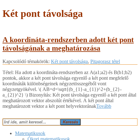
Két pont távolsága
A koordináta-rendszerben adott két pont
távolságának a meghatározása
2018-
Kapcsolódó témakörök:
Két pont távolsága
,
Pitagorasz tétel
05-
05
Tétel: Ha adott a koordináta-rendszerben az A(a1;a2) és B(b1;b2)
pontok, akkor a két pont távolsága egyenlő a két pont megfelelő
koordináták különbségeinek négyzetösszegéből vont
négyzetgyökével. ​\( AB=d=\sqrt{(b_{1}-a_{1})^2+(b_{2}-
a_{2})^2} \)​ Bizonyítás: Két pont távolsága egyenlő a két pont által
meghatározott vektor abszolút értékével. A két pont által
meghatározott vektor a két pont helyvektorának
Tovább
Keresés
Matematikusok
Ókori matematikusok