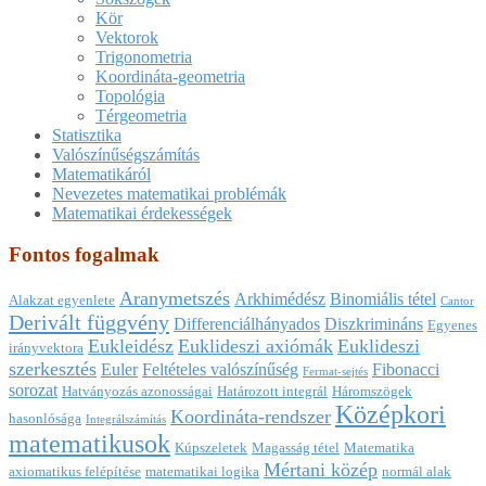
Kör
Vektorok
Trigonometria
Koordináta-geometria
Topológia
Térgeometria
Statisztika
Valószínűségszámítás
Matematikáról
Nevezetes matematikai problémák
Matematikai érdekességek
Fontos fogalmak
Aranymetszés
Arkhimédész
Binomiális tétel
Alakzat egyenlete
Cantor
Derivált függvény
Differenciálhányados
Diszkrimináns
Egyenes
Eukleidész
Euklideszi axiómák
Euklideszi
irányvektora
szerkesztés
Euler
Feltételes valószínűség
Fibonacci
Fermat-sejtés
sorozat
Hatványozás azonosságai
Határozott integrál
Háromszögek
Középkori
Koordináta-rendszer
hasonlósága
Integrálszámítás
matematikusok
Kúpszeletek
Magasság tétel
Matematika
Mértani közép
axiomatikus felépítése
matematikai logika
normál alak