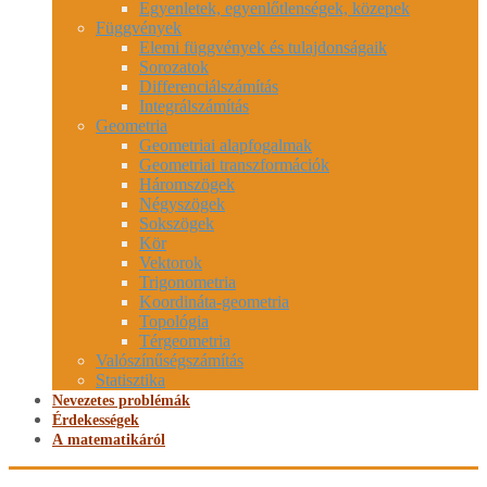
Egyenletek, egyenlőtlenségek, közepek
Függvények
Elemi függvények és tulajdonságaik
Sorozatok
Differenciálszámítás
Integrálszámítás
Geometria
Geometriai alapfogalmak
Geometriai transzformációk
Háromszögek
Négyszögek
Sokszögek
Kör
Vektorok
Trigonometria
Koordináta-geometria
Topológia
Térgeometria
Valószínűségszámítás
Statisztika
Nevezetes problémák
Érdekességek
A matematikáról