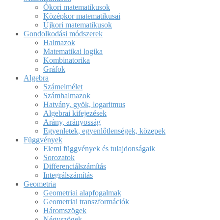
Ókori matematikusok
Középkor matematikusai
Újkori matematikusok
Gondolkodási módszerek
Halmazok
Matematikai logika
Kombinatorika
Gráfok
Algebra
Számelmélet
Számhalmazok
Hatvány, gyök, logaritmus
Algebrai kifejezések
Arány, arányosság
Egyenletek, egyenlőtlenségek, közepek
Függvények
Elemi függvények és tulajdonságaik
Sorozatok
Differenciálszámítás
Integrálszámítás
Geometria
Geometriai alapfogalmak
Geometriai transzformációk
Háromszögek
Négyszögek