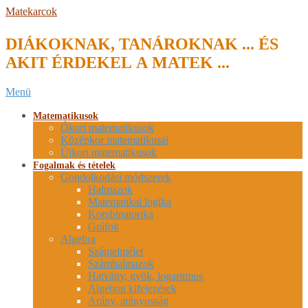
Skip
Matekarcok
to
content
DIÁKOKNAK, TANÁROKNAK ... ÉS
AKIT ÉRDEKEL A MATEK ...
Secondary
Menü
Navigation
Menu
Matematikusok
Ókori matematikusok
Középkor matematikusai
Újkori matematikusok
Fogalmak és tételek
Gondolkodási módszerek
Halmazok
Matematikai logika
Kombinatorika
Gráfok
Algebra
Számelmélet
Számhalmazok
Hatvány, gyök, logaritmus
Algebrai kifejezések
Arány, arányosság