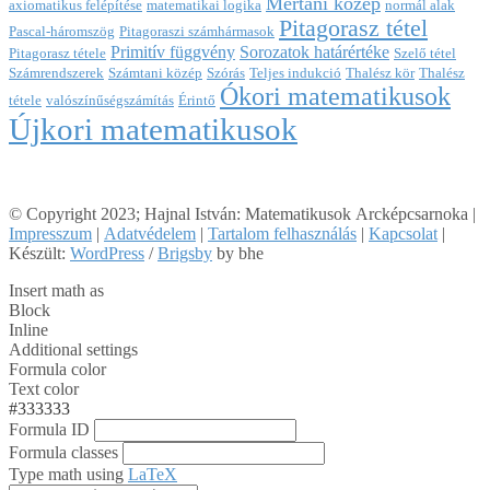
Mértani közép
axiomatikus felépítése
matematikai logika
normál alak
Pitagorasz tétel
Pascal-háromszög
Pitagoraszi számhármasok
Primitív függvény
Sorozatok határértéke
Pitagorasz tétele
Szelő tétel
Számrendszerek
Számtani közép
Szórás
Teljes indukció
Thalész kör
Thalész
Ókori matematikusok
tétele
valószínűségszámítás
Érintő
Újkori matematikusok
© Copyright 2023; Hajnal István: Matematikusok Arcképcsarnoka |
Impresszum
|
Adatvédelem
|
Tartalom felhasználás
|
Kapcsolat
|
Készült:
WordPress
/
Brigsby
by bhe
Insert math as
Block
Inline
Additional settings
Formula color
Text color
#333333
Formula ID
Formula classes
Type math using
LaTeX