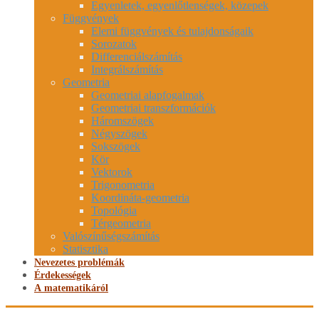
Egyenletek, egyenlőtlenségek, közepek
Függvények
Elemi függvények és tulajdonságaik
Sorozatok
Differenciálszámítás
Integrálszámítás
Geometria
Geometriai alapfogalmak
Geometriai transzformációk
Háromszögek
Négyszögek
Sokszögek
Kör
Vektorok
Trigonometria
Koordináta-geometria
Topológia
Térgeometria
Valószínűségszámítás
Statisztika
Nevezetes problémák
Érdekességek
A matematikáról