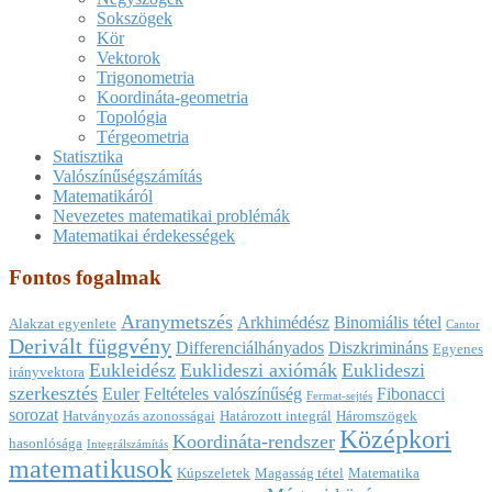
Sokszögek
Kör
Vektorok
Trigonometria
Koordináta-geometria
Topológia
Térgeometria
Statisztika
Valószínűségszámítás
Matematikáról
Nevezetes matematikai problémák
Matematikai érdekességek
Fontos fogalmak
Aranymetszés
Arkhimédész
Binomiális tétel
Alakzat egyenlete
Cantor
Derivált függvény
Differenciálhányados
Diszkrimináns
Egyenes
Eukleidész
Euklideszi axiómák
Euklideszi
irányvektora
szerkesztés
Euler
Feltételes valószínűség
Fibonacci
Fermat-sejtés
sorozat
Hatványozás azonosságai
Határozott integrál
Háromszögek
Középkori
Koordináta-rendszer
hasonlósága
Integrálszámítás
matematikusok
Kúpszeletek
Magasság tétel
Matematika