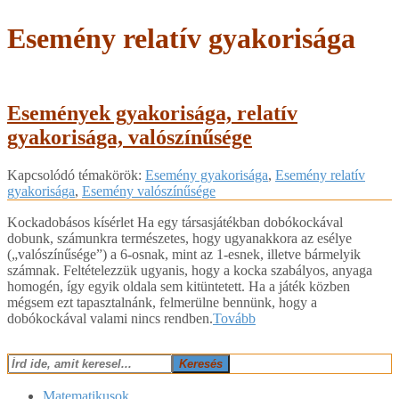
Esemény relatív gyakorisága
Események gyakorisága, relatív
gyakorisága, valószínűsége
2018-
Kapcsolódó témakörök:
Esemény gyakorisága
,
Esemény relatív
06-
gyakorisága
,
Esemény valószínűsége
25
Kockadobásos kísérlet Ha egy társasjátékban dobókockával
dobunk, számunkra természetes, hogy ugyanakkora az esélye
(„valószínűsége”) a 6-osnak, mint az 1-esnek, illetve bármelyik
számnak. Feltételezzük ugyanis, hogy a kocka szabályos, anyaga
homogén, így egyik oldala sem kitüntetett. Ha a játék közben
mégsem ezt tapasztalnánk, felmerülne bennünk, hogy a
dobókockával valami nincs rendben.
Tovább
Keresés
Matematikusok