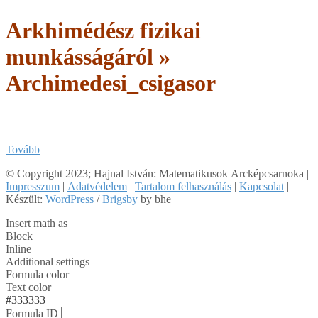
Arkhimédész fizikai
munkásságáról »
Archimedesi_csigasor
Tovább
2018-
© Copyright 2023; Hajnal István: Matematikusok Arcképcsarnoka |
02-
Impresszum
|
Adatvédelem
|
Tartalom felhasználás
|
Kapcsolat
|
09
Készült:
WordPress
/
Brigsby
by bhe
Insert math as
Block
Inline
Additional settings
Formula color
Text color
#333333
Formula ID