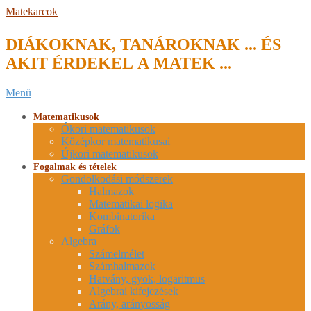
Skip
Matekarcok
to
content
DIÁKOKNAK, TANÁROKNAK ... ÉS
AKIT ÉRDEKEL A MATEK ...
Secondary
Menü
Navigation
Menu
Matematikusok
Ókori matematikusok
Középkor matematikusai
Újkori matematikusok
Fogalmak és tételek
Gondolkodási módszerek
Halmazok
Matematikai logika
Kombinatorika
Gráfok
Algebra
Számelmélet
Számhalmazok
Hatvány, gyök, logaritmus
Algebrai kifejezések
Arány, arányosság