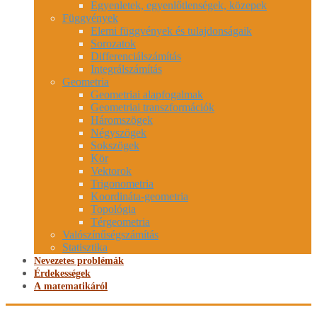
Egyenletek, egyenlőtlenségek, közepek
Függvények
Elemi függvények és tulajdonságaik
Sorozatok
Differenciálszámítás
Integrálszámítás
Geometria
Geometriai alapfogalmak
Geometriai transzformációk
Háromszögek
Négyszögek
Sokszögek
Kör
Vektorok
Trigonometria
Koordináta-geometria
Topológia
Térgeometria
Valószínűségszámítás
Statisztika
Nevezetes problémák
Érdekességek
A matematikáról