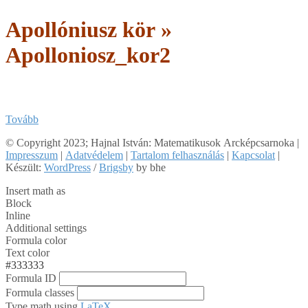
Apollóniusz kör »
Apolloniosz_kor2
Tovább
2018-
© Copyright 2023; Hajnal István: Matematikusok Arcképcsarnoka |
02-
Impresszum
|
Adatvédelem
|
Tartalom felhasználás
|
Kapcsolat
|
26
Készült:
WordPress
/
Brigsby
by bhe
Insert math as
Block
Inline
Additional settings
Formula color
Text color
#333333
Formula ID
Formula classes
Type math using
LaTeX