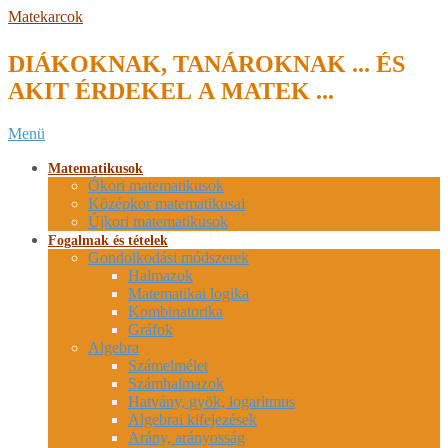
Skip
Matekarcok
to
content
DIÁKOKNAK, TANÁROKNAK ... ÉS
AKIT ÉRDEKEL A MATEK ...
Secondary
Menü
Navigation
Menu
Matematikusok
Ókori matematikusok
Középkor matematikusai
Újkori matematikusok
Fogalmak és tételek
Gondolkodási módszerek
Halmazok
Matematikai logika
Kombinatorika
Gráfok
Algebra
Számelmélet
Számhalmazok
Hatvány, gyök, logaritmus
Algebrai kifejezések
Arány, arányosság