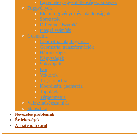
Egyenletek, egyenlőtlenségek, közepek
Függvények
Elemi függvények és tulajdonságaik
Sorozatok
Differenciálszámítás
Integrálszámítás
Geometria
Geometriai alapfogalmak
Geometriai transzformációk
Háromszögek
Négyszögek
Sokszögek
Kör
Vektorok
Trigonometria
Koordináta-geometria
Topológia
Térgeometria
Valószínűségszámítás
Statisztika
Nevezetes problémák
Érdekességek
A matematikáról