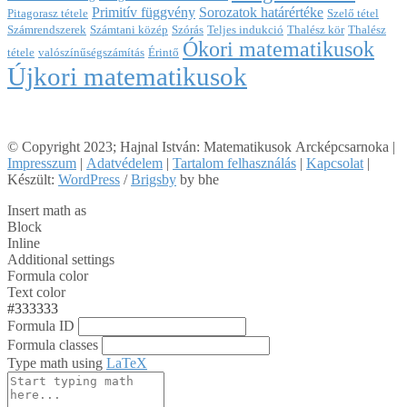
Primitív függvény
Sorozatok határértéke
Pitagorasz tétele
Szelő tétel
Számrendszerek
Számtani közép
Szórás
Teljes indukció
Thalész kör
Thalész
Ókori matematikusok
tétele
valószínűségszámítás
Érintő
Újkori matematikusok
© Copyright 2023; Hajnal István: Matematikusok Arcképcsarnoka |
Impresszum
|
Adatvédelem
|
Tartalom felhasználás
|
Kapcsolat
|
Készült:
WordPress
/
Brigsby
by bhe
Insert math as
Block
Inline
Additional settings
Formula color
Text color
#333333
Formula ID
Formula classes
Type math using
LaTeX