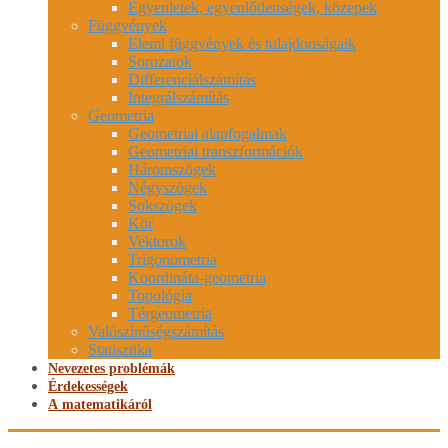
Egyenletek, egyenlőtlenségek, közepek
Függvények
Elemi függvények és tulajdonságaik
Sorozatok
Differenciálszámítás
Integrálszámítás
Geometria
Geometriai alapfogalmak
Geometriai transzformációk
Háromszögek
Négyszögek
Sokszögek
Kör
Vektorok
Trigonometria
Koordináta-geometria
Topológia
Térgeometria
Valószínűségszámítás
Statisztika
Nevezetes problémák
Érdekességek
A matematikáról