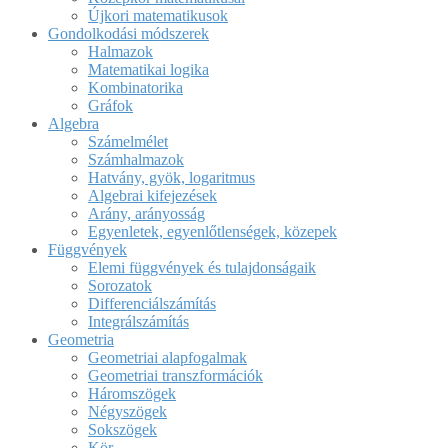
Újkori matematikusok
Gondolkodási módszerek
Halmazok
Matematikai logika
Kombinatorika
Gráfok
Algebra
Számelmélet
Számhalmazok
Hatvány, gyök, logaritmus
Algebrai kifejezések
Arány, arányosság
Egyenletek, egyenlőtlenségek, közepek
Függvények
Elemi függvények és tulajdonságaik
Sorozatok
Differenciálszámítás
Integrálszámítás
Geometria
Geometriai alapfogalmak
Geometriai transzformációk
Háromszögek
Négyszögek
Sokszögek
Kör