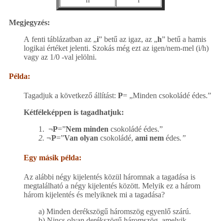
Megjegyzés:
A fenti táblázatban az „
i
” betű az igaz, az „
h
” betű a hamis
logikai értéket jelenti. Szokás még ezt az igen/nem-mel (i/h)
vagy az 1/0 -val jelölni.
Példa:
Tagadjuk a következő állítást:
P
= „Minden csokoládé édes.”
Kétféleképpen is tagadhatjuk:
1.
¬P
=”
Nem minden
csokoládé édes.”
2.
¬
P
=”
Van olyan
csokoládé,
ami nem
édes
.”
Egy másik példa:
Az alábbi négy kijelentés közül háromnak a tagadása is
megtalálható a négy kijelentés között. Melyik ez a három
három kijelentés és melyiknek mi a tagadása?
a) Minden derékszögű háromszög egyenlő szárú.
b) Nincs olyan derékszögű háromszög, amelyik