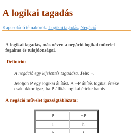
A logikai tagadás
Kapcsolódó témakörök:
Logikai tagadás
,
Negáció
A logikai tagadás, más néven a negáció logikai művelet
fogalma és tulajdonságai.
Definíció:
A negáció egy kijelentés tagadása.
Jele: ¬
.
Jelöljön
P
egy logikai állítást. A
¬P
állítás logikai értéke
csak akkor igaz, ha
P
állítás logikai értéke hamis.
A negáció művelet igazságtáblázata:
P
¬P
i
h
h
i