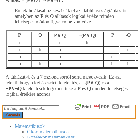
Állítás: ¬ (P∧Q )=¬ P∨¬Q .
Ennek belátásához készítsük el az alábbi igazságtáblázatot,
amelyben az
P
és
Q
állítások logikai értéke minden
lehetséges módon figyelembe van véve.
P
Q
¬P
¬Q
P∧ Q
¬(P∧ Q)
i
i
i
h
h
h
i
h
h
i
h
i
h
i
h
i
i
h
h
h
h
i
i
i
A táblázat 4. és a 7 oszlopa sorról sorra megegyezik. Ez azt
jelenti, hogy a két összetett kijelentés, a
¬
(
P
∧
Q
) és a
¬
P
∨
¬
Q
kijelentések logikai értéke a
P
és
Q
minden lehetséges
logikai értékére azonos.
2018-
Keresés
03-
01
Matematikusok
Ókori matematikusok
Középkor matematikusai