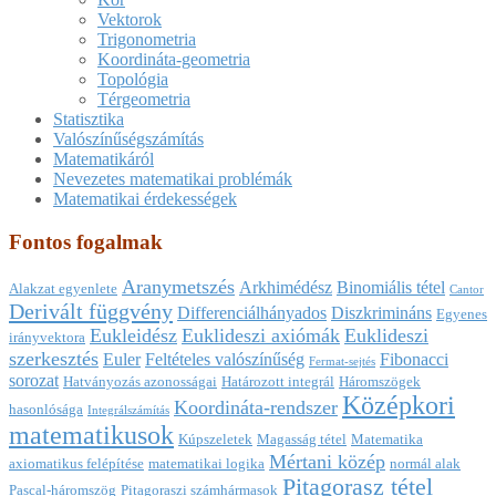
Vektorok
Trigonometria
Koordináta-geometria
Topológia
Térgeometria
Statisztika
Valószínűségszámítás
Matematikáról
Nevezetes matematikai problémák
Matematikai érdekességek
Fontos fogalmak
Aranymetszés
Arkhimédész
Binomiális tétel
Alakzat egyenlete
Cantor
Derivált függvény
Differenciálhányados
Diszkrimináns
Egyenes
Eukleidész
Euklideszi axiómák
Euklideszi
irányvektora
szerkesztés
Euler
Feltételes valószínűség
Fibonacci
Fermat-sejtés
sorozat
Hatványozás azonosságai
Határozott integrál
Háromszögek
Középkori
Koordináta-rendszer
hasonlósága
Integrálszámítás
matematikusok
Kúpszeletek
Magasság tétel
Matematika
Mértani közép
axiomatikus felépítése
matematikai logika
normál alak
Pitagorasz tétel
Pascal-háromszög
Pitagoraszi számhármasok