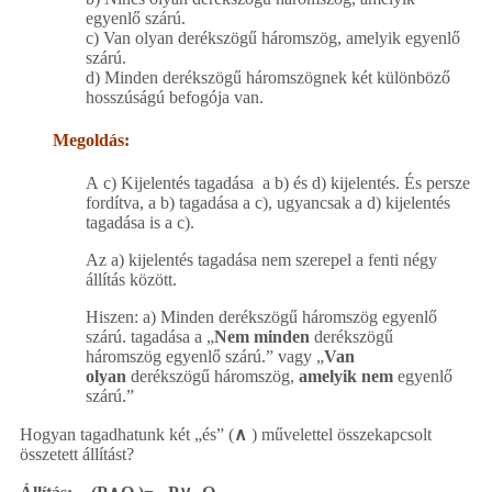
egyenlő szárú.
c) Van olyan derékszögű háromszög, amelyik egyenlő
szárú.
d) Minden derékszögű háromszögnek két különböző
hosszúságú befogója van.
Megoldás:
A c) Kijelentés tagadása a b) és d) kijelentés. És persze
fordítva, a b) tagadása a c), ugyancsak a d) kijelentés
tagadása is a c).
Az a) kijelentés tagadása nem szerepel a fenti négy
állítás között.
Hiszen: a) Minden derékszögű háromszög egyenlő
szárú. tagadása a „
Nem minden
derékszögű
háromszög egyenlő szárú.” vagy „
Van
olyan
derékszögű háromszög,
amelyik nem
egyenlő
szárú.”
Hogyan tagadhatunk két „és” (
∧
) művelettel összekapcsolt
összetett állítást?