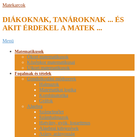
Skip
Matekarcok
to
content
DIÁKOKNAK, TANÁROKNAK ... ÉS
AKIT ÉRDEKEL A MATEK ...
Secondary
Menü
Navigation
Menu
Matematikusok
Ókori matematikusok
Középkor matematikusai
Újkori matematikusok
Fogalmak és tételek
Gondolkodási módszerek
Halmazok
Matematikai logika
Kombinatorika
Gráfok
Algebra
Számelmélet
Számhalmazok
Hatvány, gyök, logaritmus
Algebrai kifejezések
Arány, arányosság